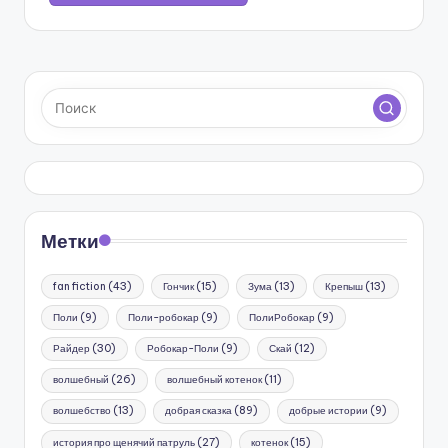
Метки
fan fiction
(43)
Гончик
(15)
Зума
(13)
Крепыш
(13)
Поли
(9)
Поли-робокар
(9)
ПолиРобокар
(9)
Райдер
(30)
Робокар-Поли
(9)
Скай
(12)
волшебный
(26)
волшебный котенок
(11)
волшебство
(13)
добрая сказка
(89)
добрые истории
(9)
история про щенячий патруль
(27)
котенок
(15)