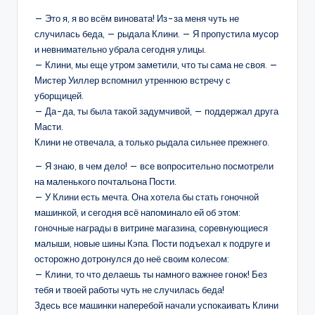
— Это я, я во всём виновата! Из-за меня чуть не
случилась беда, — рыдала Клини. — Я пропустила мусор
и невнимательно убрала сегодня улицы.
— Клини, мы еще утром заметили, что ты сама не своя. —
Мистер Уиллер вспомнил утреннюю встречу с
уборщицей.
— Да-да, ты была такой задумчивой, — поддержал друга
Масти.
Клини не отвечала, а только рыдала сильнее прежнего.
— Я знаю, в чем дело! — все вопросительно посмотрели
на маленького почтальона Пости.
— У Клини есть мечта. Она хотела бы стать гоночной
машинкой, и сегодня всё напоминало ей об этом:
гоночные награды в витрине магазина, соревнующиеся
малыши, новые шины Кэпа. Пости подъехал к подруге и
осторожно дотронулся до неё своим колесом:
— Клини, то что делаешь ты намного важнее гонок! Без
тебя и твоей работы чуть не случилась беда!
Здесь все машинки наперебой начали успокаивать Клини