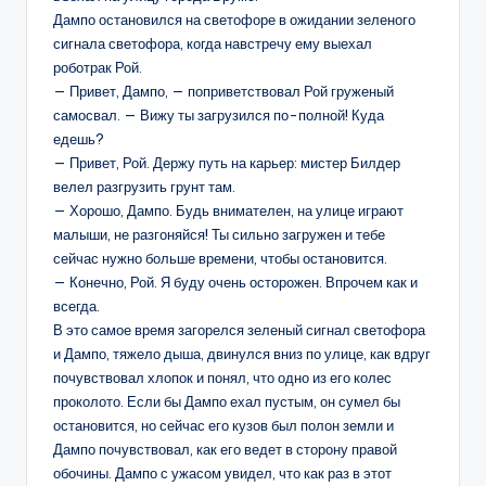
Дампо остановился на светофоре в ожидании зеленого
сигнала светофора, когда навстречу ему выехал
роботрак Рой.
— Привет, Дампо, — поприветствовал Рой груженый
самосвал. — Вижу ты загрузился по-полной! Куда
едешь?
— Привет, Рой. Держу путь на карьер: мистер Билдер
велел разгрузить грунт там.
— Хорошо, Дампо. Будь внимателен, на улице играют
малыши, не разгоняйся! Ты сильно загружен и тебе
сейчас нужно больше времени, чтобы остановится.
— Конечно, Рой. Я буду очень осторожен. Впрочем как и
всегда.
В это самое время загорелся зеленый сигнал светофора
и Дампо, тяжело дыша, двинулся вниз по улице, как вдруг
почувствовал хлопок и понял, что одно из его колес
проколото. Если бы Дампо ехал пустым, он сумел бы
остановится, но сейчас его кузов был полон земли и
Дампо почувствовал, как его ведет в сторону правой
обочины. Дампо с ужасом увидел, что как раз в этот