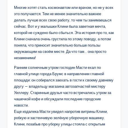
Многие хотят стать космонавтом или врачом, но не у всех
это получается. Тем не менее значительно важнее
делать лучше всех свою работу, то чем ты занимаешься
сейчас. Вот и у малышки Клини была заветная мечта,
которой не суждено было сбыться. Эта история про то, как
Клини сначала очень грустила по этому поводу, а потом
поняла, что приносит значительно больше пользы
окружающим на своём месте. Да что там… она просто
незаменима!
Ранним солнечным утром господин Масти ехал по
главной улице города Брумс в направлении главной
площади: он собирался заехать в гости к своему давнему
другу — владельцу магазина автозапчастей мистеру
Уиллеру. Старинные друзья часто встречались утром за
чашечкой кофе и обсуждали последние городские
новости.
Еще издалека Масти увидел напротив витрины Клини,
робкую и застенчивую зелёную уборочную машинку.
Клини, позабыв про уборку улицы стояла с открытым