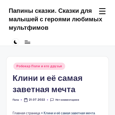
Папины сказки. Сказки для
Перейти
к
малышей с героями любимых
содержимому
мультфимов
Сказки
для
малышей
про
Щенячий
Патруль
Опубликовано
Робокар Поли и его друзья
в
Клини и её самая
заветная мечта
Нет комментариев
Папа
21.07.2022
Запись
от
Главная страница
»
Клини и её самая заветная мечта