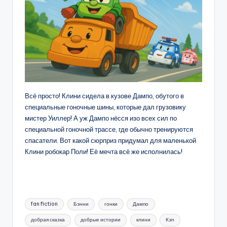
Всё просто! Клини сидела в кузове Дампо, обутого в
специальные гоночные шины, которые дал грузовику
мистер Уиллер! А уж Дампо нёсся изо всех сил по
специальной гоночной трассе, где обычно тренируются
спасатели. Вот какой сюрприз придумал для маленькой
Клини робокар Поли! Её мечта всё же исполнилась!
Метки:
fan fiction
Бэнни
гонки
Дампо
добрая сказка
добрые истории
клини
Кэп