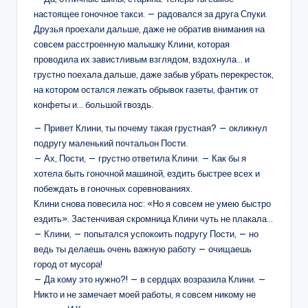
настоящее гоночное такси. — радовался за друга Спуки.
Друзья проехали дальше, даже не обратив внимания на
совсем расстроенную малышку Клини, которая
проводила их завистливым взглядом, вздохнула… и
грустно поехала дальше, даже забыв убрать перекресток,
на котором остался лежать обрывок газеты, фантик от
конфеты и… большой гвоздь.
— Привет Клини, ты почему такая грустная? — окликнул
подругу маленький почтальон Пости.
— Ах, Пости, — грустно ответила Клини. — Как бы я
хотела быть гоночной машиной, ездить быстрее всех и
побеждать в гоночных соревнованиях.
Клини снова повесила нос: «Но я совсем не умею быстро
ездить». Застенчивая скромница Клини чуть не плакала…
— Клини, — попытался успокоить подругу Пости, — но
ведь ты делаешь очень важную работу — очищаешь
город от мусора!
— Да кому это нужно?! — в сердцах возразила Клини. —
Никто и не замечает моей работы, я совсем никому не