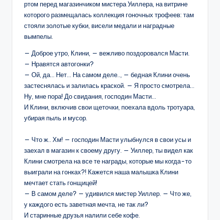
ртом перед магазинчиком мистера Уиллера, на витрине
которого размещалась коллекция гоночных трофеев: там
стояли золотые кубки, висели медали и наградные
вымпелы.
— Доброе утро, Клини, — вежливо поздоровался Масти.
— Нравятся автогонки?
— Ой, да… Нет… На самом деле.., — бедная Клини очень
застеснялась и залилась краской. — Я просто смотрела…
Ну, мне пора! До свидания, господин Масти…
И Клини, включив свои щеточки, поехала вдоль тротуара,
убирая пыль и мусор.
— Что ж.. Хм! — господин Масти улыбнулся в свои усы и
заехал в магазин к своему другу. — Уиллер, ты видел как
Клини смотрела на все те награды, которые мы когда-то
выиграли на гонках?! Кажется наша малышка Клини
мечтает стать гонщицей!
— В самом деле? — удивился мистер Уиллер. — Что же,
у каждого есть заветная мечта, не так ли?
И старинные друзья налили себе кофе.