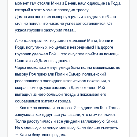
момент там стояли Мини и Бенни, наблюдающие за Роди,
который в этот момент проходил трассу.
Дампо изо всех сил вывернул руль и загудел что было
сил, но понял, что никак не успевает остановится. От
ужаса грузовик зажмурил глаза…
А когда открыл их, то увидел малышей Мини, Бенни и
Роди, испуганных, но целых и невредимых! На дороге
грузовик удержал Рой — это он успел прийти на помощь.
Счастливый Дампо выдохнул…
Через несколько минут улица была полна машинками: по
вызову Роя приехали Поли и Эмбер: полицейский
расспрашивал очевидцев и записывал показания, а
скорая помощь уже заменила Дампо колесо. Рой
вытащил из него большой гвоздь и показывал его
собравшимся жителям города.
— Как же он оказался на дороге? — удивился Кэп. Толпа
зашумела, как вдруг все услышали, что кто-то плачет.
Толпа расступилась и все увидели заплаканную Клини.
На маленькую зеленую машинку было больно смотреть
— Клини безутешно рыдала…