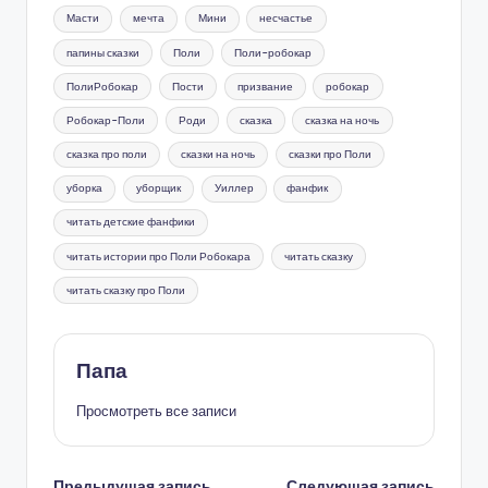
Масти
мечта
Мини
несчастье
папины сказки
Поли
Поли-робокар
ПолиРобокар
Пости
призвание
робокар
Робокар-Поли
Роди
сказка
сказка на ночь
сказка про поли
сказки на ночь
сказки про Поли
уборка
уборщик
Уиллер
фанфик
читать детские фанфики
читать истории про Поли Робокара
читать сказку
читать сказку про Поли
Папа
Просмотреть все записи
Предыдущая запись
Следующая запись