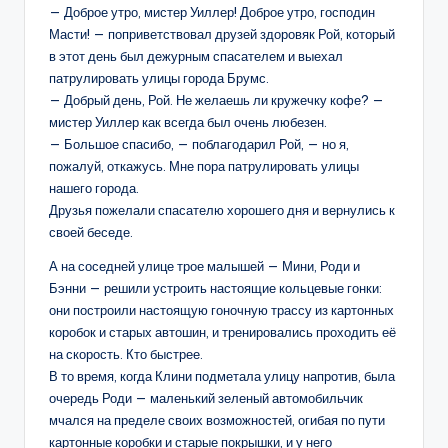
— Доброе утро, мистер Уиллер! Доброе утро, господин
Масти! — поприветствовал друзей здоровяк Рой, который
в этот день был дежурным спасателем и выехал
патрулировать улицы города Брумс.
— Добрый день, Рой. Не желаешь ли кружечку кофе? —
мистер Уиллер как всегда был очень любезен.
— Большое спасибо, — поблагодарил Рой, — но я,
пожалуй, откажусь. Мне пора патрулировать улицы
нашего города.
Друзья пожелали спасателю хорошего дня и вернулись к
своей беседе.
А на соседней улице трое малышей — Мини, Роди и
Бэнни — решили устроить настоящие кольцевые гонки:
они построили настоящую гоночную трассу из картонных
коробок и старых автошин, и тренировались проходить её
на скорость. Кто быстрее.
В то время, когда Клини подметала улицу напротив, была
очередь Роди — маленький зеленый автомобильчик
мчался на пределе своих возможностей, огибая по пути
картонные коробки и старые покрышки, и у него