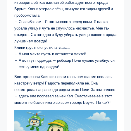
и говорить ей, как важная её работа для всего города
Брумс. Клини утерла слёзы, окинула взглядом друзей и
пробормотала:
— Спасибо вам… Я так виновата перед вами. Я плохо
убрала улицу и чуть не случилось несчастье. Мне так
стыдно… С этого дня я буду убирать улицы нашего города
лучше чем всегда!
Клини грустно опустила глаза…
— А моя мечта пусть и останется мечтой…
— А вот тут подожди, — робокар Поли лукаво улыбнулся,
— есть у меня одна идея!
Восторженная Клини в новом гоночном шлеме неслась
навстречу ветру! Радость переполняла её. Она
посмотрела направо, где рядом ехал Поли. Затем налево
— здесь еле поспевал за ней Кэп. Счастливее её в этот
момент не было никого во всем городе Брумс. Но как?!