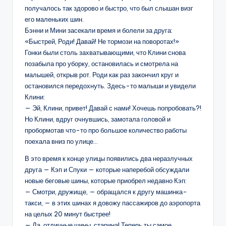
получалось так здорово и быстро, что был слышан визг
его маленьких шин.
Бэнни и Мини засекали время и болели за друга:
«Быстрей, Роди! Давай! Не тормози на поворотах!»
Гонки были столь захватывающими, что Клини снова
позабыла про уборку, остановилась и смотрела на
малышей, открыв рот. Роди как раз закончил круг и
остановился передохнуть. Здесь-то малыши и увидели
Клини:
— Эй, Клини, привет! Давай с нами! Хочешь попробовать?!
Но Клини, вдруг очнувшись, замотала головой и
пробормотав что-то про большое количество работы
поехала вниз по улице…
В это время к конце улицы появились два неразлучных
друга — Кэп и Спуки — которые наперебой обсуждали
новые беговые шины, которые приобрел недавно Кэп:
— Смотри, дружище, — обращался к другу машинка-
такси, — в этих шинах я довожу пассажиров до аэропорта
на целых 20 минут быстрее!
— Да, отличные шины, старина! Теперь ты самое