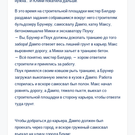
нужна… И Клини покатила дальше.
В это время на строительной площадки мистер Билдер
раздавал задания собравшимся вокруг него строителям:
бульдозеру Брунеру, самосвалу Дампо, катку Максу,
бетономешалке Микки и экскаватору Поуку:
— Вы, Брунер и Поук должны докопать траншею до того
забора! Дампо отвезет весь лишний грунт в карьер, Макс
выровняет дорогу, а Микки зальет в траншею бетон.
— Всё понятно, мистер Билдер, — хором ответили
строители и принялись за работу.
Поук принялся своим ковшом рыть траншею, а Брунер
загружал выкопанную землю в кузов к Дампо. Работа
спорилась и вскоре самосвал был полон. Макс начал
ровнять дорогу, а Дампо, тяжело пыхтя, выехал со
строительной площадки в сторону карьера, чтобы отвезти
туда грунт.
Чтобы добраться до карьера, Дампо должен был
проехать через город, и вскоре груженый самосвал
въехал на улицу города Брумс.