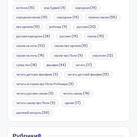
котёнок
(15)
мэр Гудвей
(9)
народная
(19)
народная сказка
(19)
народные
(19)
папины сказки
(55)
про щенков
(15)
робокар
(9)
русская
(20)
русская народная
(28)
русские
(19)
сказка
(70)
сказка на ночь
(92)
сказка про щенков
(15)
сказки на ночь
(74)
сказки про Поли
(9)
спасение
(12)
супер поп
(18)
фанфик
(44)
читать
(17)
читать детские фанфики
(9)
читать детский фанфик
(15)
читать истории про Поли Робокара
(9)
читать русские сказки
(9)
читать сказку
(74)
читать сказку про Поли
(9)
щенки
(17)
щенячий патруль
(36)
Рубрики