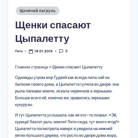
Опубликовано
Щенячий патруль
в
Щенки спасают
Цыпалетту
2
Папа
18.01.2019
Запись
от
Главная страница
»
Щенки спасают Цыпалетту
Однажды утром мэр Гудвей как всегда пила чай на
балконе своего дома, а Цыпалетта гуляла во дворе: она
рыла лапками землю, искала червячков и зернышки.
Больше всего ей, конечно же, нравились зернышки
кукурузы.
И тут Цыпалетта услышала, как её кто-то позвал: «Эй,
курица! Хватит рыть землю! Лети сюда, тут много ягод!»
Цыпалетта посмотрела наверх и увидела на нижней
ветке большого дерева, что росло во дворе дома мэра,