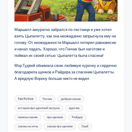
Маршалл аккуратно забрался по лестнице и уже хотел
взять Цыпалетту, как она неожиданно запрыгнула ему на
голову. От неожиданности Маршалл потерял равновесие
и начал падать. Хорошо, что Гончик был наготове и
поймал их своей сетью. Цыпалетта была спасена!
Мэр Гудвей обнимала свою любимую курочку и сердечно
благодарила щенков и Райдера за спасение Цыпалетты.
А вредную Ворону больше никто не видел.
Метки:
fan fiction
Гончик
добрая сказка
история про щенячий патруль
курочка
папины сказки
про щенков
Райдер
сказка на ночь
сказка про щенков
Скай