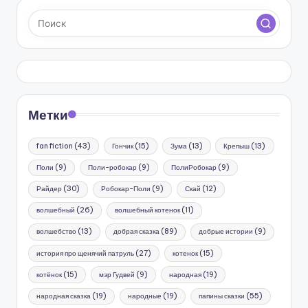
Метки
fan fiction
(43)
Гончик
(15)
Зума
(13)
Крепыш
(13)
Поли
(9)
Поли-робокар
(9)
ПолиРобокар
(9)
Райдер
(30)
Робокар-Поли
(9)
Скай
(12)
волшебный
(26)
волшебный котенок
(11)
волшебство
(13)
добрая сказка
(89)
добрые истории
(9)
история про щенячий патруль
(27)
котенок
(15)
котёнок
(15)
мэр Гудвей
(9)
народная
(19)
народная сказка
(19)
народные
(19)
папины сказки
(55)