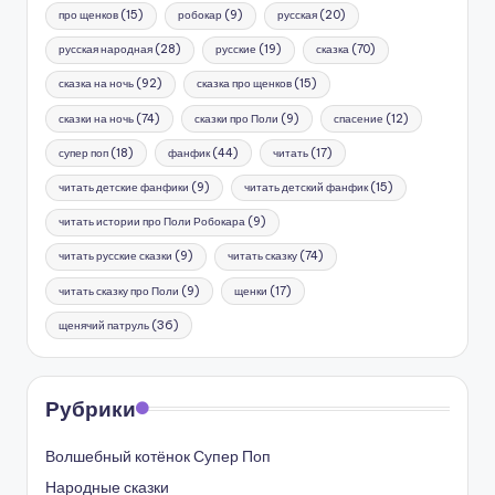
про щенков
(15)
робокар
(9)
русская
(20)
русская народная
(28)
русские
(19)
сказка
(70)
сказка на ночь
(92)
сказка про щенков
(15)
сказки на ночь
(74)
сказки про Поли
(9)
спасение
(12)
супер поп
(18)
фанфик
(44)
читать
(17)
читать детские фанфики
(9)
читать детский фанфик
(15)
читать истории про Поли Робокара
(9)
читать русские сказки
(9)
читать сказку
(74)
читать сказку про Поли
(9)
щенки
(17)
щенячий патруль
(36)
Рубрики
Волшебный котёнок Супер Поп
Народные сказки