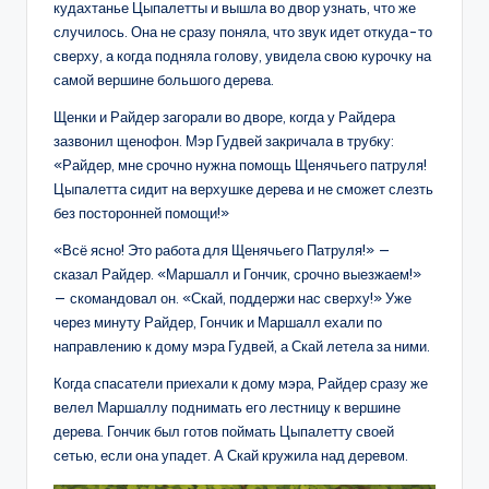
кудахтанье Цыпалетты и вышла во двор узнать, что же
случилось. Она не сразу поняла, что звук идет откуда-то
сверху, а когда подняла голову, увидела свою курочку на
самой вершине большого дерева.
Щенки и Райдер загорали во дворе, когда у Райдера
зазвонил щенофон. Мэр Гудвей закричала в трубку:
«Райдер, мне срочно нужна помощь Щенячьего патруля!
Цыпалетта сидит на верхушке дерева и не сможет слезть
без посторонней помощи!»
«Всё ясно! Это работа для Щенячьего Патруля!» —
сказал Райдер. «Маршалл и Гончик, срочно выезжаем!»
— скомандовал он. «Скай, поддержи нас сверху!» Уже
через минуту Райдер, Гончик и Маршалл ехали по
направлению к дому мэра Гудвей, а Скай летела за ними.
Когда спасатели приехали к дому мэра, Райдер сразу же
велел Маршаллу поднимать его лестницу к вершине
дерева. Гончик был готов поймать Цыпалетту своей
сетью, если она упадет. А Скай кружила над деревом.