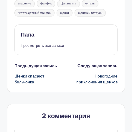
спасение
фанфик
Цыпалетта
читать
читать детский фанфик
щенки
щенячий патруль
Папа
Просмотреть все записи
Навигация
Предыдущая запись
Следующая запись
Щенки спасают
Новогодние
записи
бельчонка
приключения щенков
2 комментария