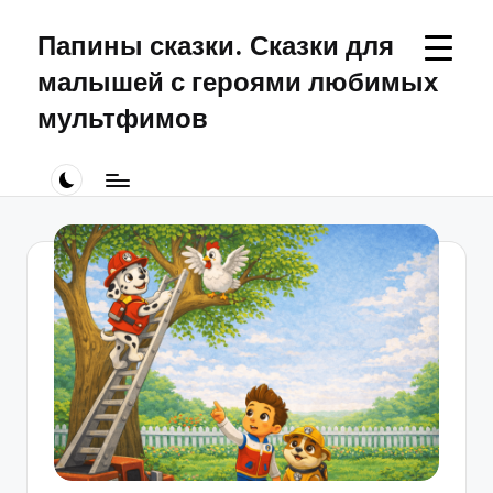
Папины сказки. Сказки для
Перейти
к
малышей с героями любимых
содержимому
мультфимов
Сказки
для
малышей
про
Щенячий
Патруль