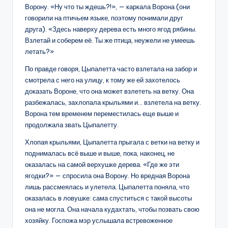
Ворону. «Ну что ты ждешь?!», — каркала Ворона (они
говорили на птичьем языке, поэтому понимали друг
друга). «Здесь наверху дерева есть много ягод рябины.
Взлетай и соберем её. Ты же птица, неужели не умеешь
летать?»
По правде говоря, Цыпалетта часто взлетала на забор и
смотрела с него на улицу, к тому же ей захотелось
доказать Вороне, что она может взлететь на ветку. Она
разбежалась, захлопала крыльями и… взлетела на ветку.
Ворона тем временем переместилась еще выше и
продолжала звать Цыпалетту.
Хлопая крыльями, Цыпалетта прыгала с ветки на ветку и
поднималась всё выше и выше, пока, наконец, не
оказалась на самой верхушке дерева. «Где же эти
ягодки?» — спросила она Ворону. Но вредная Ворона
лишь рассмеялась и улетела. Цыпалетта поняла, что
оказалась в ловушке: сама спуститься с такой высоты
она не могла. Она начала кудахтать, чтобы позвать свою
хозяйку. Госпожа мэр услышала встревоженное