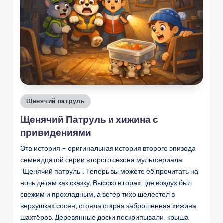
Опубликовано
Щенячий патруль
в
Щенячий Патруль и хижина с
привидениями
Эта история - оригинальная история второго эпизода
семнадцатой серии второго сезона мультсериала
"Щенячий патруль". Теперь вы можете её прочитать на
ночь детям как сказку. Высоко в горах, где воздух был
свежим и прохладным, а ветер тихо шелестел в
верхушках сосен, стояла старая заброшенная хижина
шахтёров. Деревянные доски поскрипывали, крыша