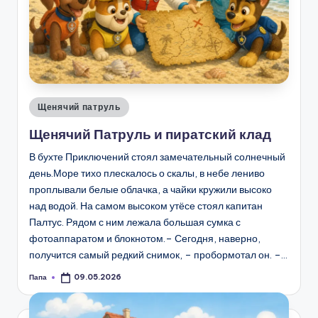
Опубликовано
Щенячий патруль
в
Щенячий Патруль и пиратский клад
В бухте Приключений стоял замечательный солнечный
день.Море тихо плескалось о скалы, в небе лениво
проплывали белые облачка, а чайки кружили высоко
над водой. На самом высоком утёсе стоял капитан
Палтус. Рядом с ним лежала большая сумка с
фотоаппаратом и блокнотом.– Сегодня, наверно,
получится самый редкий снимок, – пробормотал он. –…
Папа
09.05.2026
Запись
от