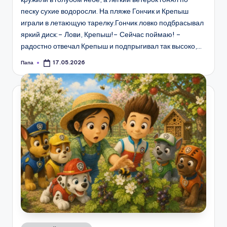
песку сухие водоросли. На пляже Гончик и Крепыш
играли в летающую тарелку.Гончик ловко подбрасывал
яркий диск:– Лови, Крепыш!– Сейчас поймаю! –
радостно отвечал Крепыш и подпрыгивал так высоко,…
Папа
17.05.2026
Запись
от