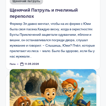
Опубликовано
Щенячий патруль
в
Щенячий Патруль и пчелиный
переполох
Фермер Эл давно мечтал, чтобы на их ферме с Юми
была своя пасека.Каждую весну, когда в окрестностях
Бухты Приключений зацветали одуванчики, яблони и
вишни, он останавливался посреди двора, слушал
жужжание и говорил: – Слышишь, Юми? Пчёл, которые
прилетают из леса – мало. Было бы здорово, если бы у
нас жужжали…
Папа
11.05.2026
Запись
от