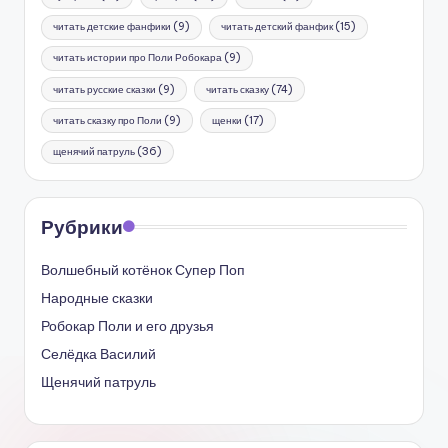
читать детские фанфики
(9)
читать детский фанфик
(15)
читать истории про Поли Робокара
(9)
читать русские сказки
(9)
читать сказку
(74)
читать сказку про Поли
(9)
щенки
(17)
щенячий патруль
(36)
Рубрики
Волшебный котёнок Супер Поп
Народные сказки
Робокар Поли и его друзья
Селёдка Василий
Щенячий патруль