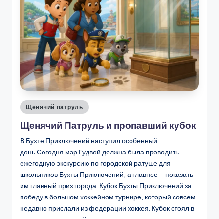
Опубликовано
Щенячий патруль
в
Щенячий Патруль и пропавший кубок
В Бухте Приключений наступил особенный
день.Сегодня мэр Гудвей должна была проводить
ежегодную экскурсию по городской ратуше для
школьников Бухты Приключений, а главное - показать
им главный приз города: Кубок Бухты Приключений за
победу в большом хоккейном турнире, который совсем
недавно прислали из федерации хоккея. Кубок стоял в