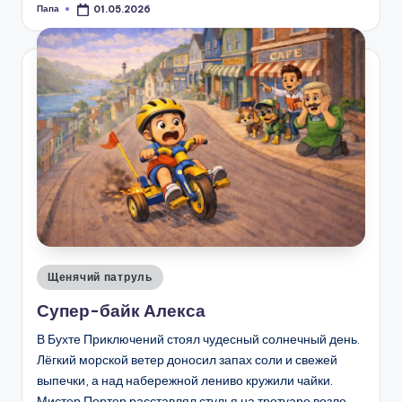
Папа
01.05.2026
Запись
от
Опубликовано
Щенячий патруль
в
Супер-байк Алекса
В Бухте Приключений стоял чудесный солнечный день.
Лёгкий морской ветер доносил запах соли и свежей
выпечки, а над набережной лениво кружили чайки.
Мистер Портер расставлял стулья на тротуаре возле