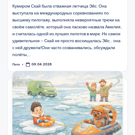
Кумиром Скай была отважная летчица Эйс. Она
выступала на международных соревнованиях по
высшему пилотажу, выполняла невероятные трюки на
своём самолёте, который она ласково назвала Амелия,
и считалась одной из лучших пилотов в мире. Но самое
удивительное - Скай не просто восхищалась Эйс… она
с ней дружила!Они часто созванивались, обсуждали
полёты,…
Папа
06.04.2026
Запись
от