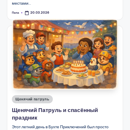
местами…
Папа
20.03.2026
Запись
от
Опубликовано
Щенячий патруль
в
Щенячий Патруль и спасённый
праздник
Этот летний день в Бухте Приключений был просто