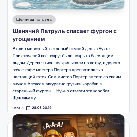
Опубликовано
Щенячий патруль
в
Щенячий Патруль спасает фургон с
угощением
В один морозный, ветреный зимний день в Бухте
Приключений всё вокруг было покрыто блестящим
льдом. Деревья тихо поскрипывали на ветру, а дорога
возле кафе мистера Портера превратилась в
настоящий каток. Сам мистер Портер вместе со своим
внуком Алексом аккуратно грузили коробки в
старенький фургон. - Нужно отвезти эти коробки
Щенячьему…
Папа
28.03.2026
Запись
от