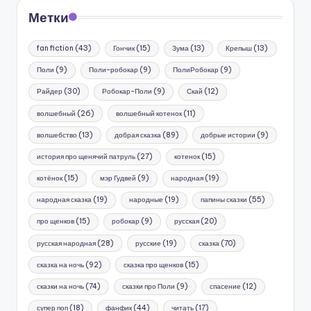
Метки
fan fiction
(43)
Гончик
(15)
Зума
(13)
Крепыш
(13)
Поли
(9)
Поли-робокар
(9)
ПолиРобокар
(9)
Райдер
(30)
Робокар-Поли
(9)
Скай
(12)
волшебный
(26)
волшебный котенок
(11)
волшебство
(13)
добрая сказка
(89)
добрые истории
(9)
история про щенячий патруль
(27)
котенок
(15)
котёнок
(15)
мэр Гудвей
(9)
народная
(19)
народная сказка
(19)
народные
(19)
папины сказки
(55)
про щенков
(15)
робокар
(9)
русская
(20)
русская народная
(28)
русские
(19)
сказка
(70)
сказка на ночь
(92)
сказка про щенков
(15)
сказки на ночь
(74)
сказки про Поли
(9)
спасение
(12)
супер поп
(18)
фанфик
(44)
читать
(17)