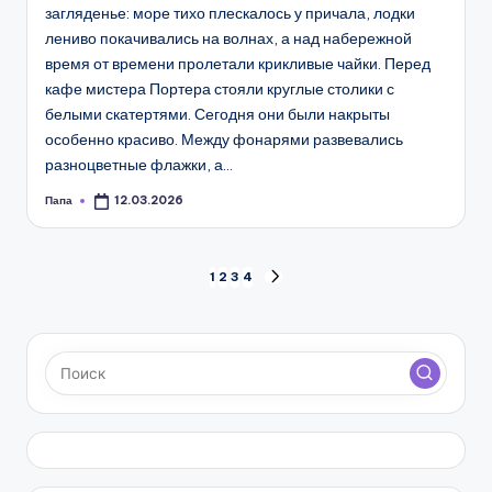
загляденье: море тихо плескалось у причала, лодки
лениво покачивались на волнах, а над набережной
время от времени пролетали крикливые чайки. Перед
кафе мистера Портера стояли круглые столики с
белыми скатертями. Сегодня они были накрыты
особенно красиво. Между фонарями развевались
разноцветные флажки, а…
Папа
12.03.2026
Запись
от
Пагинация
1
2
3
4
СЛЕД.
СТРАНИЦА
записей