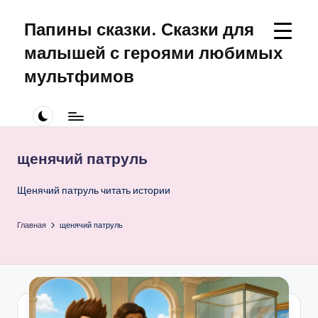
Папины сказки. Сказки для
Перейти
к
малышей с героями любимых
содержимому
мультфимов
Сказки
для
малышей
про
щенячий патруль
Щенячий
Патруль
Щенячий патруль читать истории
Главная
щенячий патруль