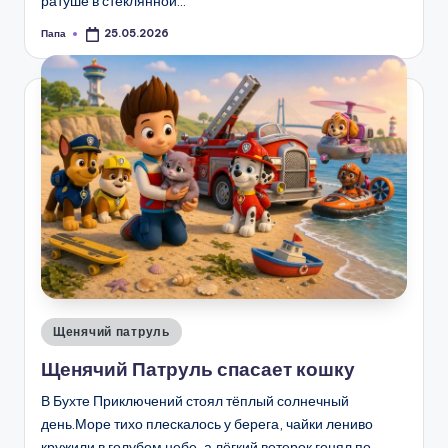
ратуше в стеклянной…
Папа
25.05.2026
Запись
от
Опубликовано
Щенячий патруль
в
Щенячий Патруль спасает кошку
В Бухте Приключений стоял тёплый солнечный
день.Море тихо плескалось у берега, чайки лениво
кружили в голубом небе, а лёгкий ветерок гонял по