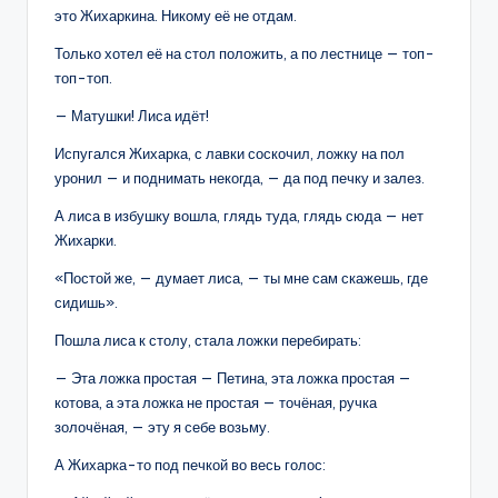
это Жихаркина. Никому её не отдам.
Только хотел её на стол положить, а по лестнице — топ-
топ-топ.
— Матушки! Лиса идёт!
Испугался Жихарка, с лавки соскочил, ложку на пол
уронил — и поднимать некогда, — да под печку и залез.
А лиса в избушку вошла, глядь туда, глядь сюда — нет
Жихарки.
«Постой же, — думает лиса, — ты мне сам скажешь, где
сидишь».
Пошла лиса к столу, стала ложки перебирать:
— Эта ложка простая — Петина, эта ложка простая —
котова, а эта ложка не простая — точёная, ручка
золочёная, — эту я себе возьму.
А Жихарка-то под печкой во весь голос: