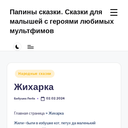
Папины сказки. Сказки для
Перейти
к
малышей с героями любимых
содержимому
мультфимов
Сказки
для
малышей
про
Щенячий
Патруль
Опубликовано
Народные сказки
в
Жихарка
Бабушка Люба
02.02.2024
Запись
от
Главная страница
»
Жихарка
Жили-были в избушке кот, петух да маленький