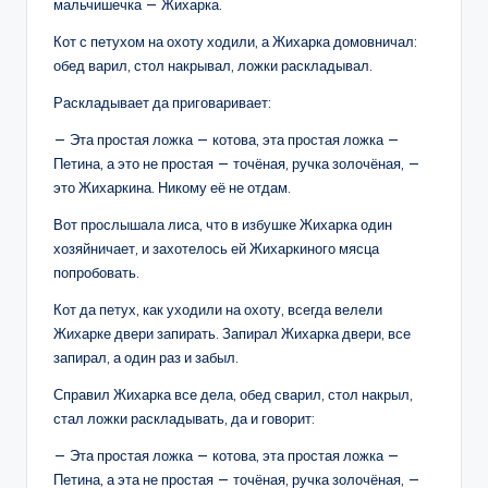
мальчишечка — Жихарка.
Кот с петухом на охоту ходили, а Жихарка домовничал:
обед варил, стол накрывал, ложки раскладывал.
Раскладывает да приговаривает:
— Эта простая ложка — котова, эта простая ложка —
Петина, а это не простая — точёная, ручка золочёная, —
это Жихаркина. Никому её не отдам.
Вот прослышала лиса, что в избушке Жихарка один
хозяйничает, и захотелось ей Жихаркиного мясца
попробовать.
Кот да петух, как уходили на охоту, всегда велели
Жихарке двери запирать. Запирал Жихарка двери, все
запирал, а один раз и забыл.
Справил Жихарка все дела, обед сварил, стол накрыл,
стал ложки раскладывать, да и говорит:
— Эта простая ложка — котова, эта простая ложка —
Петина, а эта не простая — точёная, ручка золочёная, —