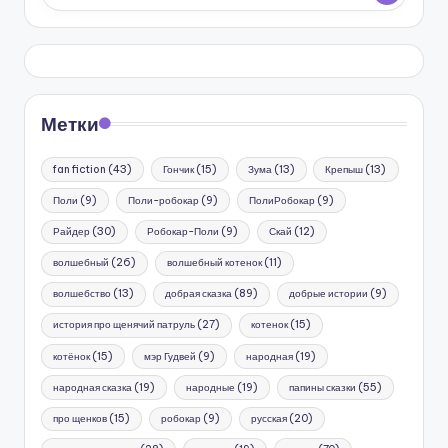
Метки
fan fiction
(43)
Гончик
(15)
Зума
(13)
Крепыш
(13)
Поли
(9)
Поли-робокар
(9)
ПолиРобокар
(9)
Райдер
(30)
Робокар-Поли
(9)
Скай
(12)
волшебный
(26)
волшебный котенок
(11)
волшебство
(13)
добрая сказка
(89)
добрые истории
(9)
история про щенячий патруль
(27)
котенок
(15)
котёнок
(15)
мэр Гудвей
(9)
народная
(19)
народная сказка
(19)
народные
(19)
папины сказки
(55)
про щенков
(15)
робокар
(9)
русская
(20)