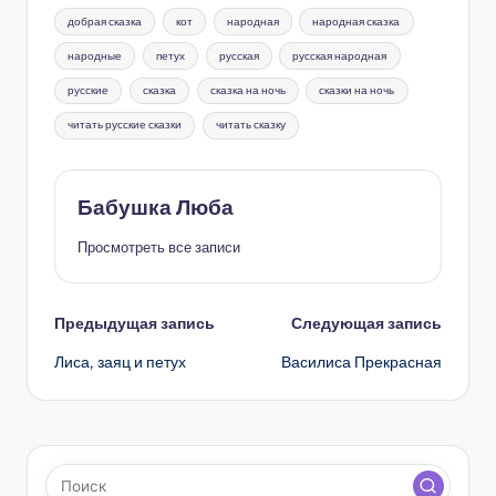
Метки:
добрая сказка
кот
народная
народная сказка
народные
петух
русская
русская народная
русские
сказка
сказка на ночь
сказки на ночь
читать русские сказки
читать сказку
Бабушка Люба
Просмотреть все записи
Навигация
Предыдущая запись
Следующая запись
Лиса, заяц и петух
Василиса Прекрасная
записи