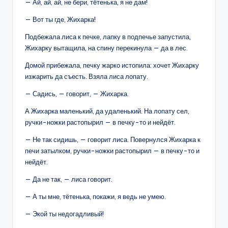
— Ай, ай, ай, не бери, тётенька, я не дам!
— Вот ты где, Жихарка!
Подбежала лиса к печке, лапку в подпечье запустила,
Жихарку вытащила, на спину перекинула — да в лес.
Домой прибежала, печку жарко истопила: хочет Жихарку
изжарить да съесть. Взяла лиса лопату.
— Садись, — говорит, — Жихарка.
А Жихарка маленький, да удаленький. На лопату сел,
ручки-ножки растопырил — в печку-то и нейдёт.
— Не так сидишь, — говорит лиса. Повернулся Жихарка к
печи затылком, ручки-ножки растопырил — в печку-то и
нейдёт.
— Да не так, — лиса говорит.
— А ты мне, тётенька, покажи, я ведь не умею.
— Экой ты недогадливый!