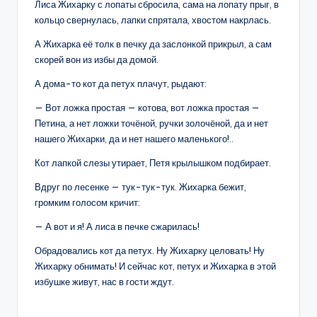
Лиса Жихарку с лопаты сбросила, сама на лопату прыг, в
кольцо свернулась, лапки спрятала, хвостом накрлась.
А Жихарка её толк в печку да заслонкой прикрыл, а сам
скорей вон из избы да домой.
А дома-то кот да петух плачут, рыдают:
— Вот ложка простая — котова, вот ложка простая —
Петина, а нет ложки точёной, ручки золочёной, да и нет
нашего Жихарки, да и нет нашего маленького!..
Кот лапкой слезы утирает, Петя крылышком подбирает.
Вдруг по лесенке — тук-тук-тук. Жихарка бежит,
громким голосом кричит:
— А вот и я! А лиса в печке сжарилась!
Обрадовались кот да петух. Ну Жихарку целовать! Ну
Жихарку обнимать! И сейчас кот, петух и Жихарка в этой
избушке живут, нас в гости ждут.