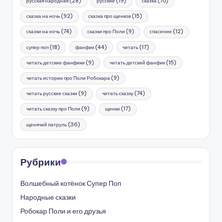
русская народная
(28)
русские
(19)
сказка
(70)
сказка на ночь
(92)
сказка про щенков
(15)
сказки на ночь
(74)
сказки про Поли
(9)
спасение
(12)
супер поп
(18)
фанфик
(44)
читать
(17)
читать детские фанфики
(9)
читать детский фанфик
(15)
читать истории про Поли Робокара
(9)
читать русские сказки
(9)
читать сказку
(74)
читать сказку про Поли
(9)
щенки
(17)
щенячий патруль
(36)
Рубрики
Волшебный котёнок Супер Поп
Народные сказки
Робокар Поли и его друзья