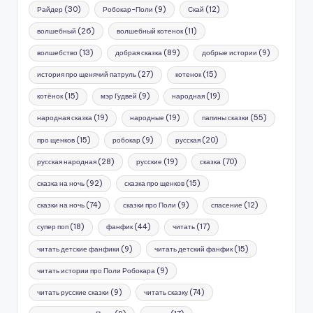
Райдер
(30)
Робокар-Поли
(9)
Скай
(12)
волшебный
(26)
волшебный котенок
(11)
волшебство
(13)
добрая сказка
(89)
добрые истории
(9)
история про щенячий патруль
(27)
котенок
(15)
котёнок
(15)
мэр Гудвей
(9)
народная
(19)
народная сказка
(19)
народные
(19)
папины сказки
(55)
про щенков
(15)
робокар
(9)
русская
(20)
русская народная
(28)
русские
(19)
сказка
(70)
сказка на ночь
(92)
сказка про щенков
(15)
сказки на ночь
(74)
сказки про Поли
(9)
спасение
(12)
супер поп
(18)
фанфик
(44)
читать
(17)
читать детские фанфики
(9)
читать детский фанфик
(15)
читать истории про Поли Робокара
(9)
читать русские сказки
(9)
читать сказку
(74)