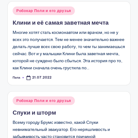
Опубликовано
Робокар Поли и его друзья
в
Клини и её самая заветная мечта
Многие хотят стать космонавтом или врачом, но не у
всех это получается. Тем не менее значительно важнее
делать лучше всех свою работу, то чем ты занимаешься
сейчас. Вот и у малышки Клини была заветная мечта,
которой не суждено было сбыться. Эта история про то,
как Клини сначала очень грустила по…
Папа
21.07.2022
Запись
от
Опубликовано
Робокар Поли и его друзья
в
Спуки и шторм
Всему городу Брумс известно, какой Спуки
невнимательный эвакуатор. Его неряшливость и
забывчивость часто становится причиной