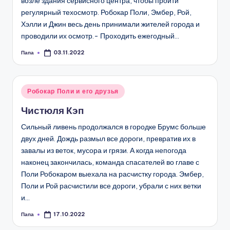
возле здания сервисного центра, чтобы пройти
регулярный техосмотр. Робокар Поли, Эмбер, Рой,
Хэлли и Джин весь день принимали жителей города и
проводили их осмотр.- Проходить ежегодный…
Папа
03.11.2022
Запись
от
Опубликовано
Робокар Поли и его друзья
в
Чистюля Кэп
Сильный ливень продолжался в городке Брумс больше
двух дней. Дождь размыл все дороги, превратив их в
завалы из веток, мусора и грязи. А когда непогода
наконец закончилась, команда спасателей во главе с
Поли Робокаром выехала на расчистку города. Эмбер,
Поли и Рой расчистили все дороги, убрали с них ветки
и…
Папа
17.10.2022
Запись
от