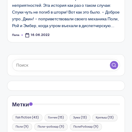
неприятностей. Эта история как раз о таком случае:
Спуки чуть не погиб в шторм! Вот как это было. - Доброе
утро, Джин! - поприветствовали своего механика Поли,
Рой и Эмбер, когда утром въехали в диспетчерскую.…
Папа
16.06.2022
Запись
от
Метки
fan fiction
(43)
Гончик
(15)
Зума
(13)
Крепыш
(13)
Поли
(9)
Поли-робокар
(9)
ПолиРобокар
(9)