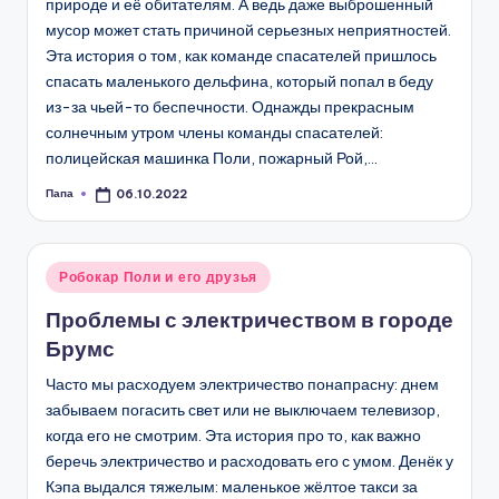
природе и её обитателям. А ведь даже выброшенный
мусор может стать причиной серьезных неприятностей.
Эта история о том, как команде спасателей пришлось
спасать маленького дельфина, который попал в беду
из-за чьей-то беспечности. Однажды прекрасным
солнечным утром члены команды спасателей:
полицейская машинка Поли, пожарный Рой,…
Папа
06.10.2022
Запись
от
Опубликовано
Робокар Поли и его друзья
в
Проблемы с электричеством в городе
Брумс
Часто мы расходуем электричество понапрасну: днем
забываем погасить свет или не выключаем телевизор,
когда его не смотрим. Эта история про то, как важно
беречь электричество и расходовать его с умом. Денёк у
Кэпа выдался тяжелым: маленькое жёлтое такси за