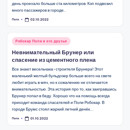
день проехало больше ста километров. Кэп подвозил
много пассажиров в городе…
Папа
02.10.2022
Запись
от
Опубликовано
Робокар Поли и его друзья
в
Невнимательный Брунер или
спасение из цементного плена
Все знают весельчака-строителя Брунера! Этот
маленький желтый бульдозер больше всего на свете
любит играть в мяч, но к сожалению не отличается
внимательностью. Эта история про то, как заигравшись
Брунер попал в беду. Хорошо что на помощь всегда
приходит команда спасателей и Поли Робокар. В
городе Брумс стоял жаркий летний денёк.…
Папа
01.10.2022
Запись
от