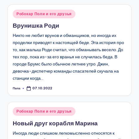
Опубликовано
Робокар Поли и его друзья
в
Врунишка Роди
Никто не любит врунов и обманщиков, но иногда их
проделки приводят к настоящей беде. Эта история про
то, как малыш Роди считал, что обманывать весело. До
тех пор, пока из-за его вранья не случилась беда. В
городе Брумс было обычное летнее утро. Джин,
девочка-диспетчер команды спасателей скучала на
станции когда…
Папа
07.10.2022
Запись
от
Опубликовано
Робокар Поли и его друзья
в
Новый друг корабля Марина
Иногда люди слишком легкомысленно относятся к