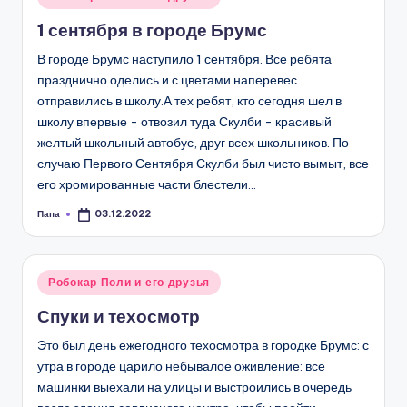
в
1 сентября в городе Брумс
В городе Брумс наступило 1 сентября. Все ребята
празднично оделись и с цветами наперевес
отправились в школу.А тех ребят, кто сегодня шел в
школу впервые - отвозил туда Скулби - красивый
желтый школьный автобус, друг всех школьников. По
случаю Первого Сентября Скулби был чисто вымыт, все
его хромированные части блестели…
Папа
03.12.2022
Запись
от
Опубликовано
Робокар Поли и его друзья
в
Спуки и техосмотр
Это был день ежегодного техосмотра в городке Брумс: с
утра в городе царило небывалое оживление: все
машинки выехали на улицы и выстроились в очередь