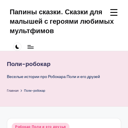
Папины сказки. Сказки для
Перейти
к
малышей с героями любимых
содержимому
мультфимов
Сказки
для
малышей
про
Поли-робокар
Щенячий
Патруль
Веселые истории про Робокара Поли и его друзей
Главная
Поли-робокар
Опубликовано
Робокар Поли и его друзья