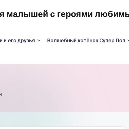
для малышей с героями люби
 и его друзья
Волшебный котёнок Супер Поп
и