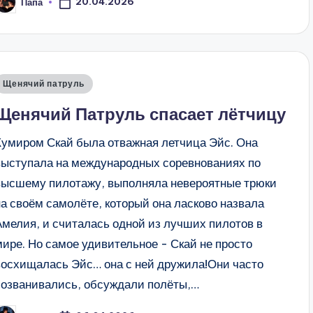
20.04.2026
Папа
апись
т
Опубликовано
Щенячий патруль
в
Щенячий Патруль спасает лётчицу
Кумиром Скай была отважная летчица Эйс. Она
выступала на международных соревнованиях по
высшему пилотажу, выполняла невероятные трюки
на своём самолёте, который она ласково назвала
Амелия, и считалась одной из лучших пилотов в
мире. Но самое удивительное - Скай не просто
восхищалась Эйс… она с ней дружила!Они часто
созванивались, обсуждали полёты,…