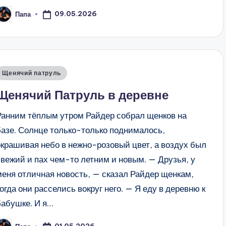
09.05.2026
Папа
апись
т
Опубликовано
Щенячий патруль
в
Щенячий Патруль в деревне
Ранним тёплым утром Райдер собрал щенков на
базе. Солнце только-только поднималось,
окрашивая небо в нежно-розовый цвет, а воздух был
свежий и пах чем-то летним и новым. — Друзья, у
меня отличная новость, — сказал Райдер щенкам,
когда они расселись вокруг него. — Я еду в деревню к
бабушке. И я…