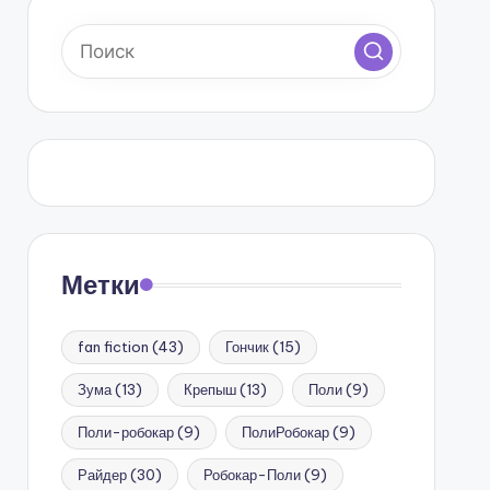
Метки
fan fiction
(43)
Гончик
(15)
Зума
(13)
Крепыш
(13)
Поли
(9)
Поли-робокар
(9)
ПолиРобокар
(9)
Райдер
(30)
Робокар-Поли
(9)