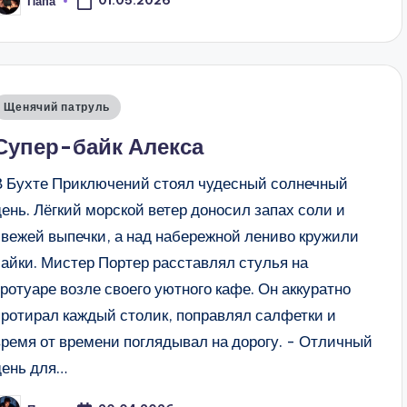
01.05.2026
Папа
апись
т
Опубликовано
Щенячий патруль
в
Супер-байк Алекса
В Бухте Приключений стоял чудесный солнечный
день. Лёгкий морской ветер доносил запах соли и
свежей выпечки, а над набережной лениво кружили
чайки. Мистер Портер расставлял стулья на
тротуаре возле своего уютного кафе. Он аккуратно
протирал каждый столик, поправлял салфетки и
время от времени поглядывал на дорогу. - Отличный
день для…