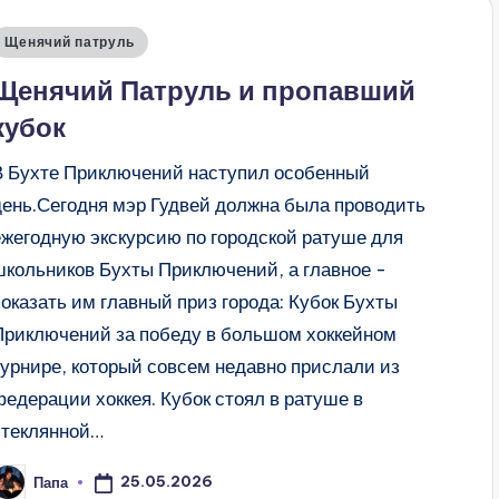
Опубликовано
Щенячий патруль
в
Щенячий Патруль и пропавший
кубок
В Бухте Приключений наступил особенный
день.Сегодня мэр Гудвей должна была проводить
ежегодную экскурсию по городской ратуше для
школьников Бухты Приключений, а главное -
показать им главный приз города: Кубок Бухты
Приключений за победу в большом хоккейном
турнире, который совсем недавно прислали из
федерации хоккея. Кубок стоял в ратуше в
стеклянной…
25.05.2026
Папа
апись