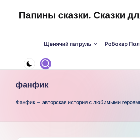
Папины сказки. Сказки 
Перейти
к
Сказки
содержимому
для
Щенячий патруль
Робокар Поли
малышей
про
Щенячий
Патруль
фанфик
Фанфик — авторская история с любимыми героям