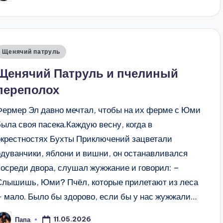
т
Опубликовано
Щенячий патруль
в
Щенячий Патруль и пчелиный
переполох
Фермер Эл давно мечтал, чтобы на их ферме с Юми
была своя пасека.Каждую весну, когда в
окрестностях Бухты Приключений зацветали
одуванчики, яблони и вишни, он останавливался
посреди двора, слушал жужжание и говорил: –
Слышишь, Юми? Пчёл, которые прилетают из леса
– мало. Было бы здорово, если бы у нас жужжали…
11.05.2026
Папа
апись