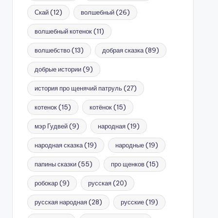
Скай
(12)
волшебный
(26)
волшебный котенок
(11)
волшебство
(13)
добрая сказка
(89)
добрые истории
(9)
история про щенячий патруль
(27)
котенок
(15)
котёнок
(15)
мэр Гудвей
(9)
народная
(19)
народная сказка
(19)
народные
(19)
папины сказки
(55)
про щенков
(15)
робокар
(9)
русская
(20)
русская народная
(28)
русские
(19)