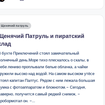
т
Опубликовано
Щенячий патруль
в
Щенячий Патруль и пиратский
клад
В бухте Приключений стоял замечательный
солнечный день.Море тихо плескалось о скалы, в
небе лениво проплывали белые облачка, а чайки
кружили высоко над водой. На самом высоком утёсе
стоял капитан Палтус. Рядом с ним лежала большая
сумка с фотоаппаратом и блокнотом.– Сегодня,
наверно, получится самый редкий снимок, –
пробормотал он. –…