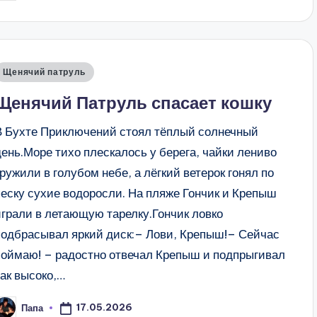
т
Опубликовано
Щенячий патруль
в
Щенячий Патруль спасает кошку
В Бухте Приключений стоял тёплый солнечный
день.Море тихо плескалось у берега, чайки лениво
кружили в голубом небе, а лёгкий ветерок гонял по
песку сухие водоросли. На пляже Гончик и Крепыш
играли в летающую тарелку.Гончик ловко
подбрасывал яркий диск:– Лови, Крепыш!– Сейчас
поймаю! – радостно отвечал Крепыш и подпрыгивал
так высоко,…
17.05.2026
Папа
апись