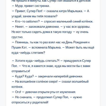
Не прошло и минуты, как Супер Поп оказался в детской.
— Мурр, привет сестренки.
— Привет, Супер Поп! — сказала хитро Марьяшка. — А
угадай, зачем мы тебя позвали?
— Кто-то заболел? — спросил маленький синий котёнок.
— Нееет, — захихикали девчонки, — у нас все здоровы.
Но вот только сидеть дома в такую погоду — ну очень
грустно.
— Помнишь, ты как то раз взял нас на День Рождения к
Пушин Кэт, — вспомнила Марьяна. — Может быть мы ещё
куда-нибудь слетаем?
— Хотите куда-нибудь слетать?! — прищурился Супер
Поп. — Что ж, я кажется знаю, куда мы могли бы с вами
отправиться!
— Куда? Куда? — закричали наперебой девчонки.
— На волшебное солёное озеро! — сказал волшебный
котёнок.
— Ого! — девочки открыли рты от изумления.
— Но сначала, — продолжил Супер Поп, — нужно
отпроситься у родителей!