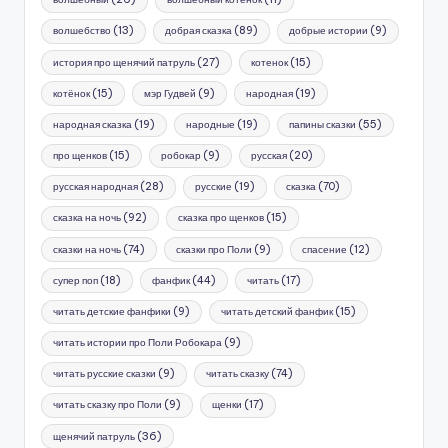
волшебство
(13)
добрая сказка
(89)
добрые истории
(9)
история про щенячий патруль
(27)
котенок
(15)
котёнок
(15)
мэр Гудвей
(9)
народная
(19)
народная сказка
(19)
народные
(19)
папины сказки
(55)
про щенков
(15)
робокар
(9)
русская
(20)
русская народная
(28)
русские
(19)
сказка
(70)
сказка на ночь
(92)
сказка про щенков
(15)
сказки на ночь
(74)
сказки про Поли
(9)
спасение
(12)
супер поп
(18)
фанфик
(44)
читать
(17)
читать детские фанфики
(9)
читать детский фанфик
(15)
читать истории про Поли Робокара
(9)
читать русские сказки
(9)
читать сказку
(74)
читать сказку про Поли
(9)
щенки
(17)
щенячий патруль
(36)