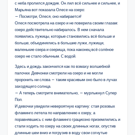
с неба пролился дождик. Он лил всё сильнее и сильнее, и
Марьяна вот показала Олесе на озеро:
— Посмотри, Олеся, оно набирается!
Олеся посмотрела на озеро и не поверила своим глазам:
озеро действительно набиралось. В нем сначала
появились лужицы, которые становились всё больше и
больше, объединялись в большие лужи, лужищи,
маленькие озера и озерища, пока наконец всё солёное
озеро не стало обычным. С водой.
Здесь и дождь закончился как по взмаху волшебной
палочки. Девчонки смотрели на озеро и не могли
проронить ни слова — таким красивым оно было в лучах
заходящего солнца.
— А теперь смотрите внимательно, — мурлыкнул Супер
Поп.
И девочки увидели невероятную картину: стая розовых
фламинго летела по направлению к озеру, а
поравнявшись с ним фламинго грациозно приземлились и
стали ходить по озеру на своих длинных ногах, опустив
длинные шеи вниз и погрузив в воду свои согнутые