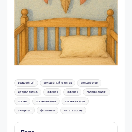
Метки:
волшебный
волшебный котенок
волшебство
добрая сказка
котёнок
котенок
папины сказки
сказка
сказка на ночь
сказки на ночь
супер поп
фламинго
читать сказку