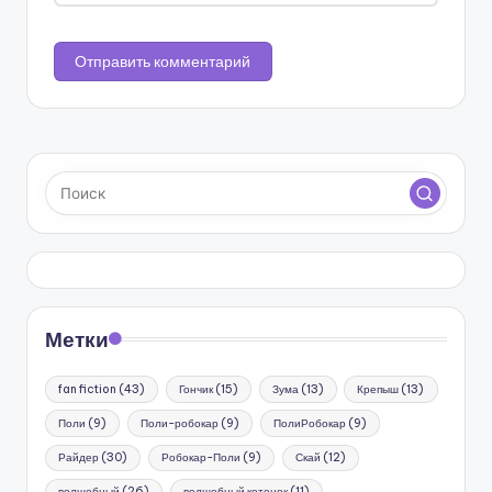
Метки
fan fiction
(43)
Гончик
(15)
Зума
(13)
Крепыш
(13)
Поли
(9)
Поли-робокар
(9)
ПолиРобокар
(9)
Райдер
(30)
Робокар-Поли
(9)
Скай
(12)
волшебный
(26)
волшебный котенок
(11)