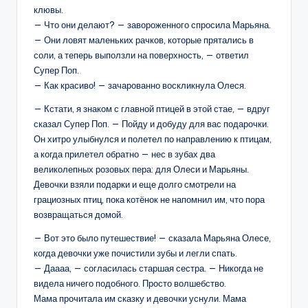
клювы.
— Что они делают? — завороженного спросила Марьяна.
— Они ловят маленьких рачков, которые прятались в
соли, а теперь выползли на поверхность, — ответил
Супер Поп.
— Как красиво! — зачарованно воскликнула Олеся.
— Кстати, я знаком с главной птицей в этой стае, — вдруг
сказал Супер Поп. — Пойду и добуду для вас подарочки.
Он хитро улыбнулся и полетел по направлению к птицам,
а когда прилетел обратно — нес в зубах два
великолепных розовых пера: для Олеси и Марьяны.
Девочки взяли подарки и еще долго смотрели на
грациозных птиц, пока котёнок не напомнил им, что пора
возвращаться домой.
— Вот это было путешествие! — сказала Марьяна Олесе,
когда девочки уже почистили зубы и легли спать.
— Даааа, — согласилась старшая сестра. — Никогда не
видела ничего подобного. Просто волшебство.
Мама прочитала им сказку и девочки уснули. Мама