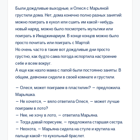
Были дождливые выходные, и Олеся с Марьяной
грустили дома. Нет, дома конечно полно разных занятий:
можно поиграть в кукол или сшить им какой-нибудь
новый наряд, можно было посмотреть мультики или
поиграть в Имаджинариум. В конце концов можно было
просто почитать или поиграть с Мартой.
Но очень часто в такие вот дождливые дни просто
грустно, как будто сама погода испортила настроение
себе и всем вокруг.
А еще как назло мама с папой были постоянно заняты. В
общем, девчонки сидели в своей комнате и грустили.
— Олеся, может поиграем в пластилин? — предложила
Марьяшка.
— Не хочется, — вяло ответила Олеся, — может лучше
поиграем в лото?
— Нее, не хочу в лото, — ответила Марьяна.
— Тогда давай порисуем, — предложила старшая сестра.
— Неохота, — Марьяна сидела на стуле и крутила на
пальце какой-то кукольный браслет.