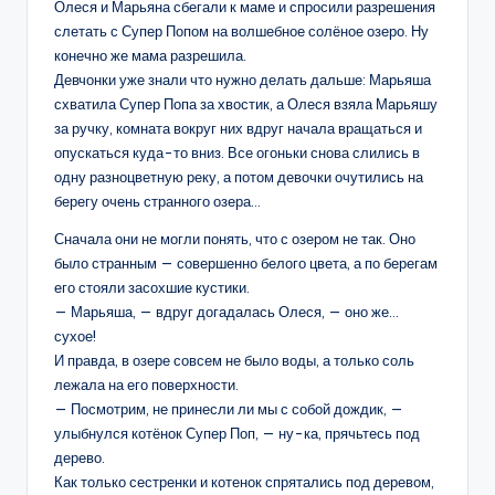
Олеся и Марьяна сбегали к маме и спросили разрешения
слетать с Супер Попом на волшебное солёное озеро. Ну
конечно же мама разрешила.
Девчонки уже знали что нужно делать дальше: Марьяша
схватила Супер Попа за хвостик, а Олеся взяла Марьяшу
за ручку, комната вокруг них вдруг начала вращаться и
опускаться куда-то вниз. Все огоньки снова слились в
одну разноцветную реку, а потом девочки очутились на
берегу очень странного озера…
Сначала они не могли понять, что с озером не так. Оно
было странным — совершенно белого цвета, а по берегам
его стояли засохшие кустики.
— Марьяша, — вдруг догадалась Олеся, — оно же…
сухое!
И правда, в озере совсем не было воды, а только соль
лежала на его поверхности.
— Посмотрим, не принесли ли мы с собой дождик, —
улыбнулся котёнок Супер Поп, — ну-ка, прячьтесь под
дерево.
Как только сестренки и котенок спрятались под деревом,