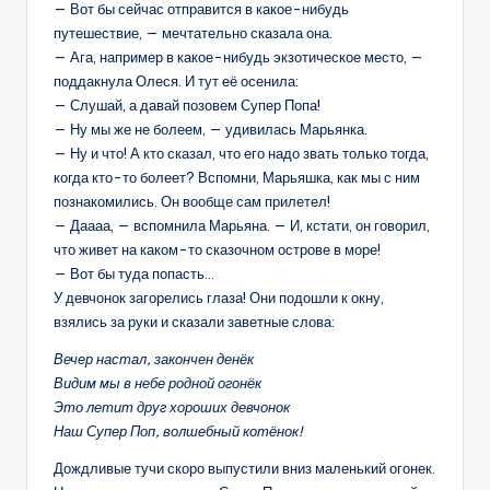
— Вот бы сейчас отправится в какое-нибудь
путешествие, — мечтательно сказала она.
— Ага, например в какое-нибудь экзотическое место, —
поддакнула Олеся. И тут её осенила:
— Слушай, а давай позовем Супер Попа!
— Ну мы же не болеем, — удивилась Марьянка.
— Ну и что! А кто сказал, что его надо звать только тогда,
когда кто-то болеет? Вспомни, Марьяшка, как мы с ним
познакомились. Он вообще сам прилетел!
— Даааа, — вспомнила Марьяна. — И, кстати, он говорил,
что живет на каком-то сказочном острове в море!
— Вот бы туда попасть…
У девчонок загорелись глаза! Они подошли к окну,
взялись за руки и сказали заветные слова:
Вечер настал, закончен денёк
Видим мы в небе родной огонёк
Это летит друг хороших девчонок
Наш Супер Поп, волшебный котёнок!
Дождливые тучи скоро выпустили вниз маленький огонек.