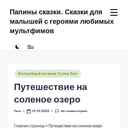
Папины сказки. Сказки для
Перейти
к
малышей с героями любимых
содержимому
мультфимов
Сказки
для
малышей
про
Щенячий
Патруль
Опубликовано
Волшебный котёнок Супер Поп
в
Путешествие на
соленое озеро
Нет комментариев
Папа
12.10.2022
Запись
от
Главная страница
»
Путешествие на соленое озеро