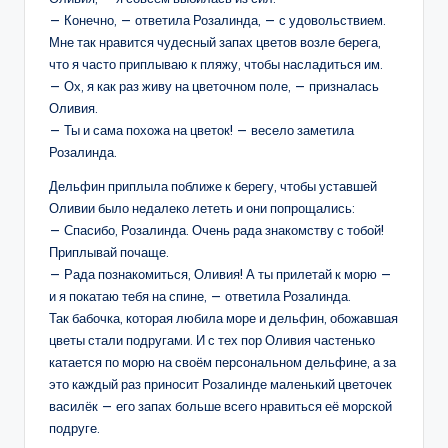
— Конечно, — ответила Розалинда, — с удовольствием.
Мне так нравится чудесный запах цветов возле берега,
что я часто приплываю к пляжу, чтобы насладиться им.
— Ох, я как раз живу на цветочном поле, — призналась
Оливия.
— Ты и сама похожа на цветок! — весело заметила
Розалинда.
Дельфин приплыла поближе к берегу, чтобы уставшей
Оливии было недалеко лететь и они попрощались:
— Спасибо, Розалинда. Очень рада знакомству с тобой!
Приплывай почаще.
— Рада познакомиться, Оливия! А ты прилетай к морю —
и я покатаю тебя на спине, — ответила Розалинда.
Так бабочка, которая любила море и дельфин, обожавшая
цветы стали подругами. И с тех пор Оливия частенько
катается по морю на своём персональном дельфине, а за
это каждый раз приносит Розалинде маленький цветочек
василёк — его запах больше всего нравиться её морской
подруге.