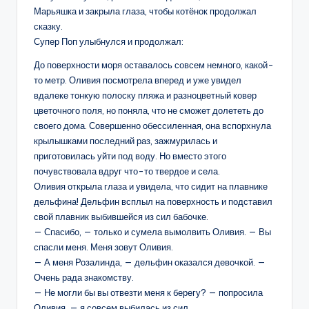
Марьяшка и закрыла глаза, чтобы котёнок продолжал
сказку.
Супер Поп улыбнулся и продолжал:
До поверхности моря оставалось совсем немного, какой-
то метр. Оливия посмотрела вперед и уже увидел
вдалеке тонкую полоску пляжа и разноцветный ковер
цветочного поля, но поняла, что не сможет долететь до
своего дома. Совершенно обессиленная, она вспорхнула
крылышками последний раз, зажмурилась и
приготовилась уйти под воду. Но вместо этого
почувствовала вдруг что-то твердое и села.
Оливия открыла глаза и увидела, что сидит на плавнике
дельфина! Дельфин всплыл на поверхность и подставил
свой плавник выбившейся из сил бабочке.
— Спасибо, — только и сумела вымолвить Оливия. — Вы
спасли меня. Меня зовут Оливия.
— А меня Розалинда, — дельфин оказался девочкой. —
Очень рада знакомству.
— Не могли бы вы отвезти меня к берегу? — попросила
Оливия, — я совсем выбилась из сил.