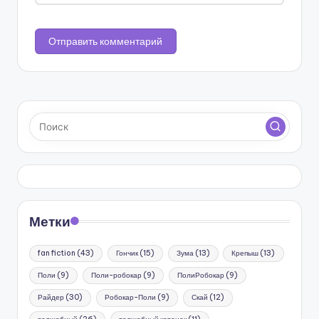
Метки
fan fiction
(43)
Гончик
(15)
Зума
(13)
Крепыш
(13)
Поли
(9)
Поли-робокар
(9)
ПолиРобокар
(9)
Райдер
(30)
Робокар-Поли
(9)
Скай
(12)