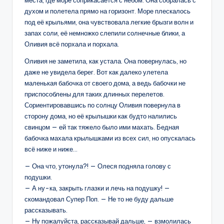
духом и полетела прямо на горизонт. Море плескалось
под её крыльями, она чувствовала легкие брызги волн и
запах соли, её немножко слепили солнечные блики, а
Оливия всё порхала и порхала.
Оливия не заметила, как устала. Она повернулась, но
даже не увидела берег. Вот как далеко улетела
маленькая бабочка от своего дома, а ведь бабочки не
приспособлены для таких длинных перелетов.
Сориентировавшись по солнцу Оливия повернула в
сторону дома, но её крылышки как будто налились
свинцом — ей так тяжело было ими махать. Бедная
бабочка махала крылышками из всех сил, но опускалась
всё ниже и ниже…
— Она что, утонула?! — Олеся подняла голову с
подушки.
— А ну-ка, закрыть глазки и лечь на подушку! —
скомандовал Супер Поп. — Не то не буду дальше
рассказывать.
— Ну пожалуйста, рассказывай дальше, — взмолилась