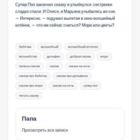
Супер Поп закончил сказку и улыбнулся: сестренки
сладко спали. И Олеся, и Марьяна улыбались во сне.
— Интересно, — подумал вылетая в окно волшебный
котёнок, — что им сейчас сниться? Море или цветы?
Метки:
бабочка
волшебный
волшебный котенок
волшебство
дельфин
добрая сказка
море
папины сказки
сказка
сказка на ночь
сказка про бабочку
сказка про дельфина
сказка про море
сказки на ночь
супер поп
читать сказку
Папа
Просмотреть все записи