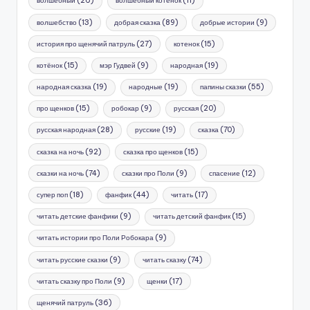
волшебный
(26)
волшебный котенок
(11)
волшебство
(13)
добрая сказка
(89)
добрые истории
(9)
история про щенячий патруль
(27)
котенок
(15)
котёнок
(15)
мэр Гудвей
(9)
народная
(19)
народная сказка
(19)
народные
(19)
папины сказки
(55)
про щенков
(15)
робокар
(9)
русская
(20)
русская народная
(28)
русские
(19)
сказка
(70)
сказка на ночь
(92)
сказка про щенков
(15)
сказки на ночь
(74)
сказки про Поли
(9)
спасение
(12)
супер поп
(18)
фанфик
(44)
читать
(17)
читать детские фанфики
(9)
читать детский фанфик
(15)
читать истории про Поли Робокара
(9)
читать русские сказки
(9)
читать сказку
(74)
читать сказку про Поли
(9)
щенки
(17)
щенячий патруль
(36)