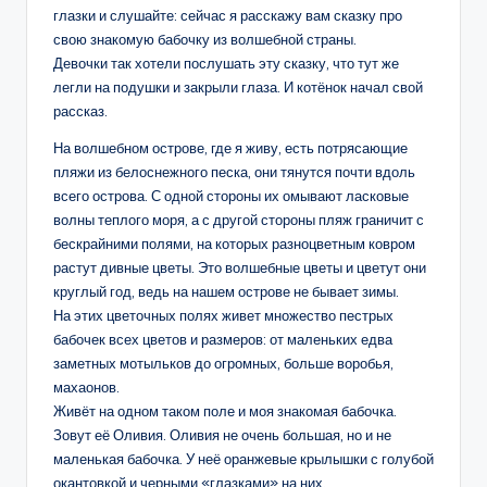
глазки и слушайте: сейчас я расскажу вам сказку про
свою знакомую бабочку из волшебной страны.
Девочки так хотели послушать эту сказку, что тут же
легли на подушки и закрыли глаза. И котёнок начал свой
рассказ.
На волшебном острове, где я живу, есть потрясающие
пляжи из белоснежного песка, они тянутся почти вдоль
всего острова. С одной стороны их омывают ласковые
волны теплого моря, а с другой стороны пляж граничит с
бескрайними полями, на которых разноцветным ковром
растут дивные цветы. Это волшебные цветы и цветут они
круглый год, ведь на нашем острове не бывает зимы.
На этих цветочных полях живет множество пестрых
бабочек всех цветов и размеров: от маленьких едва
заметных мотыльков до огромных, больше воробья,
махаонов.
Живёт на одном таком поле и моя знакомая бабочка.
Зовут её Оливия. Оливия не очень большая, но и не
маленькая бабочка. У неё оранжевые крылышки с голубой
окантовкой и черными «глазками» на них.