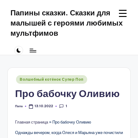
Папины сказки. Сказки для
Перейти
к
малышей с героями любимых
содержимому
мультфимов
Сказки
для
малышей
про
Щенячий
Патруль
Опубликовано
Волшебный котёнок Супер Поп
в
Про бабочку Оливию
1
Папа
13.10.2022
Запись
от
Главная страница
»
Про бабочку Оливию
Однажды вечером, когда Олеся и Марьяна уже почистили