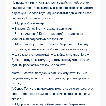
Не прошло и минутки, как спускающийся с неба огонек
приобрел очертания маленького синего котёнка и влетел
в детскую. Сделав круг над кроватками девчонок он сел
на спинку Олесиной кровати:
— Мурр, добрый вечер!
— Привет, Супер Поп! — сказали девчонки.
— Что случилось? Кто-то заболел? — волшебный
котёнок был рад помочь сестренкам.
— Мама очень устала! — сказала Марьяша. — Ей надо
отдохнуть, но мы хотим чтобы нам рассказали сказку!
— Да разве это проблема? — улыбнулся Супер Поп. —
Давайте отпустим маму отдыхать, потому что я самый
лучший рассказчик сказок на планете!
Мама была так благодарна волшебному котёнку. Она
поцеловала дочек и пошла отдыхать, прикрыв дверь в
детскую.
А Супер Поп чуть приглушил яркость своего волшебного
хвоста, так что он стал точь-в-точь похож на ночник и
сказал:
— Мурр, ложитесь поудобнее, девочки. Закрывайте