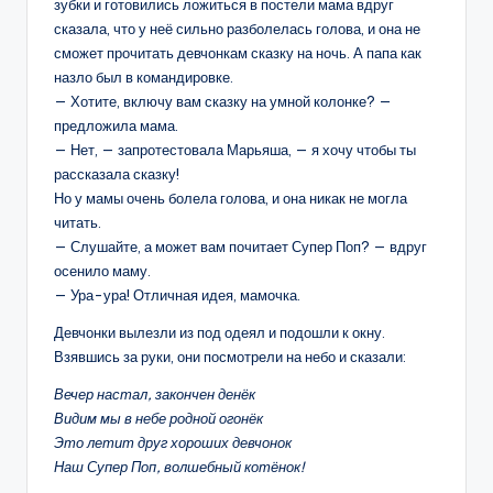
зубки и готовились ложиться в постели мама вдруг
сказала, что у неё сильно разболелась голова, и она не
сможет прочитать девчонкам сказку на ночь. А папа как
назло был в командировке.
— Хотите, включу вам сказку на умной колонке? —
предложила мама.
— Нет, — запротестовала Марьяша, — я хочу чтобы ты
рассказала сказку!
Но у мамы очень болела голова, и она никак не могла
читать.
— Слушайте, а может вам почитает Супер Поп? — вдруг
осенило маму.
— Ура-ура! Отличная идея, мамочка.
Девчонки вылезли из под одеял и подошли к окну.
Взявшись за руки, они посмотрели на небо и сказали:
Вечер настал, закончен денёк
Видим мы в небе родной огонёк
Это летит друг хороших девчонок
Наш Супер Поп, волшебный котёнок!