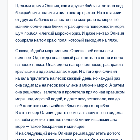
Целыми днями Оливия, как и другие бабочки, летала над
бескрайними полями и пила нектар цветов. Но в отличии
от других бабочек она постоянно смотрела на море. Её
манили солнечные блики, играющие на поверхности моря,
шум прибоя и легкий морской бриз. И даже нектар Оливия
собирала на том краю поля, который выходил на пляж.
С каждый днём море манило Оливию всё сильнее и
сильнее. Однажды она первый раз слетела с поля и села
на песок пляжа. Она сидела на горячем песке, расправив
крылышки и вдыхала запах моря. И с того дня Оливия
начала прилетать на песок каждый день, но каждый раз
она садилась на песок всё ближе и ближе к морю. А затем
она решилась, взлетела и пролетела прямо над краешком
моря, над морской водой, и даже почувствовала, как до
неё долетают мельчайшие брызги воды от прибоя.
В этот вечер Оливия долго не могла заснуть: она сидела
в своём домике в цветке полевой лилии и вспоминала
море — такое бескрайнее и манящее.
И на следующий день Оливия решила долететь до того
места, где море соприкасается с небом. Она собралась с