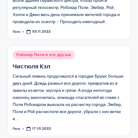
возле здания сервисного центра, чтобы пройти
регулярный техосмотр. Робокар Поли, Эмбер, Рой,
Хэлли и Джин весь день принимали жителей города и
проводили их осмотр.- Проходить ежегодный…
Папа
03.11.2022
Запись
от
Опубликовано
Робокар Поли и его друзья
в
Чистюля Кэп
Сильный ливень продолжался в городке Брумс больше
двух дней. Дождь размыл все дороги, превратив их в
завалы из веток, мусора и грязи. А когда непогода
наконец закончилась, команда спасателей во главе с
Поли Робокаром выехала на расчистку города. Эмбер,
Поли и Рой расчистили все дороги, убрали с них ветки
и…
Папа
17.10.2022
Запись
от