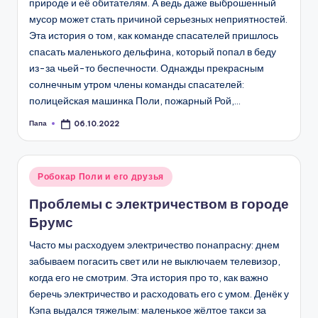
природе и её обитателям. А ведь даже выброшенный
мусор может стать причиной серьезных неприятностей.
Эта история о том, как команде спасателей пришлось
спасать маленького дельфина, который попал в беду
из-за чьей-то беспечности. Однажды прекрасным
солнечным утром члены команды спасателей:
полицейская машинка Поли, пожарный Рой,…
Папа
06.10.2022
Запись
от
Опубликовано
Робокар Поли и его друзья
в
Проблемы с электричеством в городе
Брумс
Часто мы расходуем электричество понапрасну: днем
забываем погасить свет или не выключаем телевизор,
когда его не смотрим. Эта история про то, как важно
беречь электричество и расходовать его с умом. Денёк у
Кэпа выдался тяжелым: маленькое жёлтое такси за