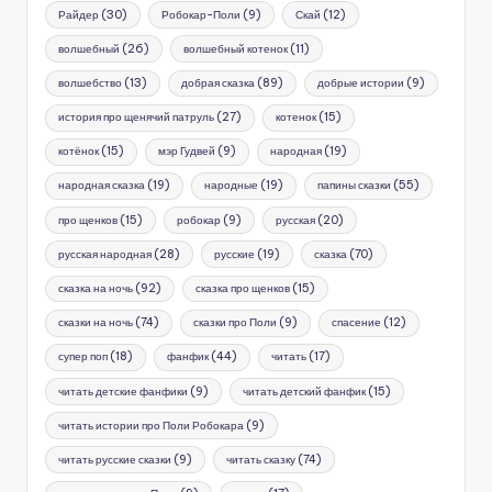
Райдер
(30)
Робокар-Поли
(9)
Скай
(12)
волшебный
(26)
волшебный котенок
(11)
волшебство
(13)
добрая сказка
(89)
добрые истории
(9)
история про щенячий патруль
(27)
котенок
(15)
котёнок
(15)
мэр Гудвей
(9)
народная
(19)
народная сказка
(19)
народные
(19)
папины сказки
(55)
про щенков
(15)
робокар
(9)
русская
(20)
русская народная
(28)
русские
(19)
сказка
(70)
сказка на ночь
(92)
сказка про щенков
(15)
сказки на ночь
(74)
сказки про Поли
(9)
спасение
(12)
супер поп
(18)
фанфик
(44)
читать
(17)
читать детские фанфики
(9)
читать детский фанфик
(15)
читать истории про Поли Робокара
(9)
читать русские сказки
(9)
читать сказку
(74)