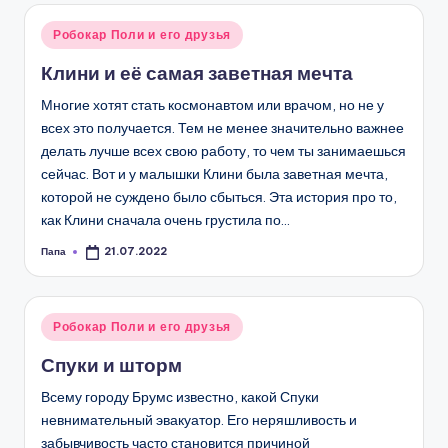
Опубликовано
Робокар Поли и его друзья
в
Клини и её самая заветная мечта
Многие хотят стать космонавтом или врачом, но не у
всех это получается. Тем не менее значительно важнее
делать лучше всех свою работу, то чем ты занимаешься
сейчас. Вот и у малышки Клини была заветная мечта,
которой не суждено было сбыться. Эта история про то,
как Клини сначала очень грустила по…
Папа
21.07.2022
Запись
от
Опубликовано
Робокар Поли и его друзья
в
Спуки и шторм
Всему городу Брумс известно, какой Спуки
невнимательный эвакуатор. Его неряшливость и
забывчивость часто становится причиной