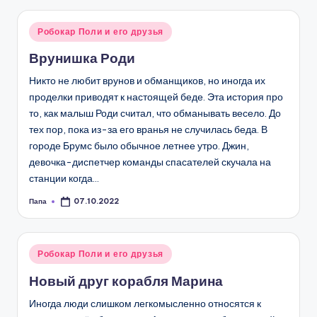
Опубликовано
Робокар Поли и его друзья
в
Врунишка Роди
Никто не любит врунов и обманщиков, но иногда их
проделки приводят к настоящей беде. Эта история про
то, как малыш Роди считал, что обманывать весело. До
тех пор, пока из-за его вранья не случилась беда. В
городе Брумс было обычное летнее утро. Джин,
девочка-диспетчер команды спасателей скучала на
станции когда…
Папа
07.10.2022
Запись
от
Опубликовано
Робокар Поли и его друзья
в
Новый друг корабля Марина
Иногда люди слишком легкомысленно относятся к