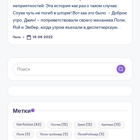
неприятностей. Эта история как раз о таком случае:
Спуки чуть не погиб в шторм! Вот как это было. - Доброе
утро, Джин! - поприветствовали своего механика Поли,
Рой и Эмбер, когда утром въехали в диспетчерскую.…
Папа
16.06.2022
Запись
от
Метки
fan fiction
(43)
Гончик
(15)
Зума
(13)
Крепыш
(13)
Поли
(9)
Поли-робокар
(9)
ПолиРобокар
(9)