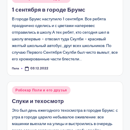
в
1 сентября в городе Брумс
В городе Брумс наступило 1 сентября. Все ребята
празднично оделись и с цветами наперевес
отправились в школу.А тех ребят, кто сегодня шел в
школу впервые - отвозил туда Скулби - красивый
желтый школьный автобус, друг всех школьников. По
случаю Первого Сентября Скулби был чисто вымыт, все
его хромированные части блестели…
Папа
03.12.2022
Запись
от
Опубликовано
Робокар Поли и его друзья
в
Спуки и техосмотр
Это был день ежегодного техосмотра в городке Брумс: с
утра в городе царило небывалое оживление: все
машинки выехали на улицы и выстроились в очередь