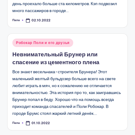
день проехало больше ста километров. Кэп подвозил
много пассажиров в городе…
Папа
02.10.2022
Запись
от
Опубликовано
Робокар Поли и его друзья
в
Невнимательный Брунер или
спасение из цементного плена
Все знают весельчака-строителя Брунера! Этот
маленький желтый бульдозер больше всего на свете
любит играть в мяч, но к сожалению не отличается
внимательностью. Эта история про то, как заигравшись
Брунер попал в беду. Хорошо что на помощь всегда
приходит команда спасателей и Поли Робокар. В
городе Брумс стоял жаркий летний денёк.…
Папа
01.10.2022
Запись
от