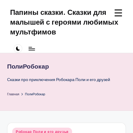
Папины сказки. Сказки для
Перейти
к
малышей с героями любимых
содержимому
мультфимов
Сказки
для
малышей
про
ПолиРобокар
Щенячий
Патруль
Сказки про приключения Робокара Поли и его друзей
Главная
ПолиРобокар
Опубликовано
Робокар Поли и его друзья