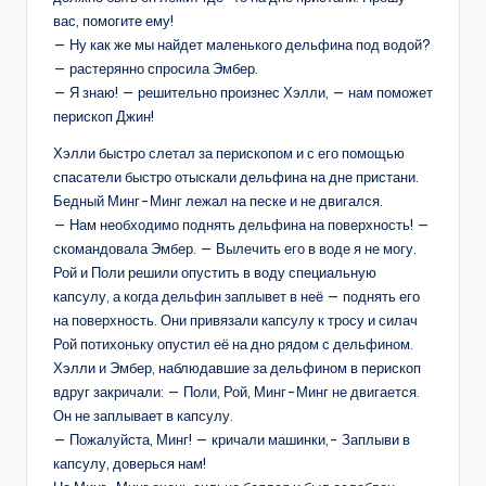
вас, помогите ему!
— Ну как же мы найдет маленького дельфина под водой?
— растерянно спросила Эмбер.
— Я знаю! — решительно произнес Хэлли, — нам поможет
перископ Джин!
Хэлли быстро слетал за перископом и с его помощью
спасатели быстро отыскали дельфина на дне пристани.
Бедный Минг-Минг лежал на песке и не двигался.
— Нам необходимо поднять дельфина на поверхность! —
скомандовала Эмбер. — Вылечить его в воде я не могу.
Рой и Поли решили опустить в воду специальную
капсулу, а когда дельфин заплывет в неё — поднять его
на поверхность. Они привязали капсулу к тросу и силач
Рой потихоньку опустил её на дно рядом с дельфином.
Хэлли и Эмбер, наблюдавшие за дельфином в перископ
вдруг закричали: — Поли, Рой, Минг-Минг не двигается.
Он не заплывает в капсулу.
— Пожалуйста, Минг! — кричали машинки,- Заплыви в
капсулу, доверься нам!