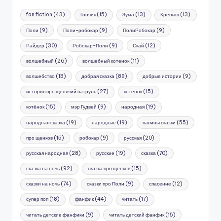
fan fiction
(43)
Гончик
(15)
Зума
(13)
Крепыш
(13)
Поли
(9)
Поли-робокар
(9)
ПолиРобокар
(9)
Райдер
(30)
Робокар-Поли
(9)
Скай
(12)
волшебный
(26)
волшебный котенок
(11)
волшебство
(13)
добрая сказка
(89)
добрые истории
(9)
история про щенячий патруль
(27)
котенок
(15)
котёнок
(15)
мэр Гудвей
(9)
народная
(19)
народная сказка
(19)
народные
(19)
папины сказки
(55)
про щенков
(15)
робокар
(9)
русская
(20)
русская народная
(28)
русские
(19)
сказка
(70)
сказка на ночь
(92)
сказка про щенков
(15)
сказки на ночь
(74)
сказки про Поли
(9)
спасение
(12)
супер поп
(18)
фанфик
(44)
читать
(17)
читать детские фанфики
(9)
читать детский фанфик
(15)