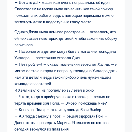
— Вот это да!- машинкам очень понравилась её идея.
Спасателям не нужно было объяснять как такой прибор
поможет в их работе: ведь с помощью перископа можно
заглянуть даже в недоступные глазу места.
Однако Джин была немного расстроена — оказалось, что
ей не хватает некоторых деталей, чтобы закончить сборку
перископа.
— Наверное эти детали могут быть в магазине господина
Уиллера, — растерянно сказала Джин.
— Нет проблем! — сказал маленький вертолет Хэлли, — я
мигом слетаю в город и попрошу господина Уиллера дать
нам эти детали, ведь такой прибор очень нужен нашей
команде спасателей.
И Хэлли включив пропеллер вылетел в окно.
— Что ж, тогда я приберусь пока в гараже, — решил не
терять времени зря Поли. — Эмбер, поможешь мне?
— Конечно, Поли, — откликнулась добрая Эмбер.
— А я тогда съезжу в порт, — решил здоровяк Рой. —
Давно хотел проведать Марина. Я слышал он как раз
сегодня вернулся из плавания.