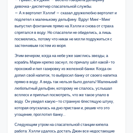
девочка-диспетчер спасательной службы.
— А я вертолет Хэлли! — сказал дружелюбно вертолет и
подлетел к маленькому дельфину. Вдруг Минг-Минг
выпустил фонтанчик прямо на Хэлли и снова от страха
спрятался в воду. Но спасатели не обиделись, а лишь
посмеялись, потому что никак не могли подружиться с
застенчивым гостем из моря.
Этим вечером, когда на небе уже зажглись звезды, а
корабль Марин крепко заснул, по причалу шёл какой-то
прохожий и пил газировку из железной банки. Когда он
допил свой напиток, то выбросил банку от своего напитка
прямо в воду. А ведь так нельзя было делать! Маленький
любопытный дельфин, которому не спалось, услышал
всплеск и приплыл посмотреть, что же такое упало в
воду. Он увидел какую-то странную блестящую штуку,
которая опускалась на дно пристани и, решив что это
угощение, проглотил банку…
Следующим утром на спасательной станции кипела
работа: Хэлли удалось достать Джин все недостающие