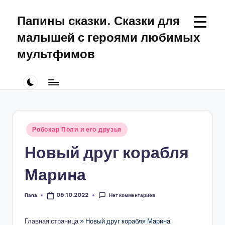
Папины сказки. Сказки для
Перейти
к
малышей с героями любимых
содержимому
мультфимов
Сказки
для
малышей
про
Щенячий
Патруль
Опубликовано
Робокар Поли и его друзья
в
Новый друг корабля
Марина
Нет комментариев
Папа
06.10.2022
Запись
от
Главная страница
»
Новый друг корабля Марина