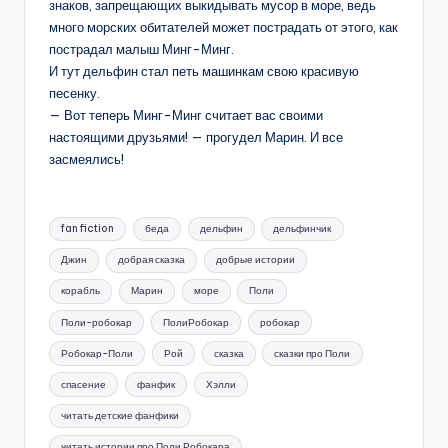
знаков, запрещающих выкидывать мусор в море, ведь
много морских обитателей может пострадать от этого, как
пострадал малыш Минг-Минг.
И тут дельфин стал петь машинкам свою красивую
песенку.
— Вот теперь Минг-Минг считает вас своими
настоящими друзьями! — прогудел Марин. И все
засмеялись!
Метки:
fan fiction
беда
дельфин
дельфинчик
Джин
добрая сказка
добрые истории
корабль
Марин
море
Поли
Поли-робокар
ПолиРобокар
робокар
Робокар-Поли
Рой
сказка
сказки про Поли
спасение
фанфик
Хэлли
читать детские фанфики
читать истории про Поли Робокара