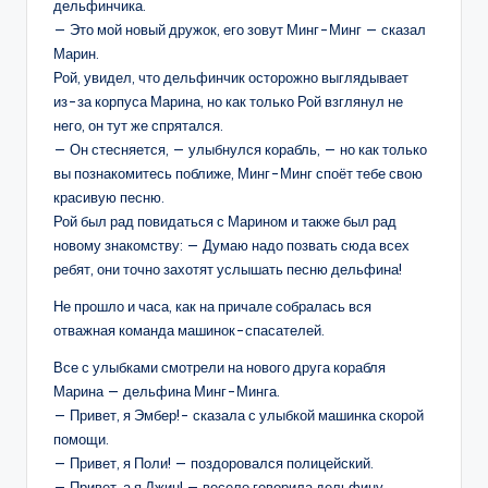
дельфинчика.
— Это мой новый дружок, его зовут Минг-Минг — сказал
Марин.
Рой, увидел, что дельфинчик осторожно выглядывает
из-за корпуса Марина, но как только Рой взглянул не
него, он тут же спрятался.
— Он стесняется, — улыбнулся корабль, — но как только
вы познакомитесь поближе, Минг-Минг споёт тебе свою
красивую песню.
Рой был рад повидаться с Марином и также был рад
новому знакомству: — Думаю надо позвать сюда всех
ребят, они точно захотят услышать песню дельфина!
Не прошло и часа, как на причале собралась вся
отважная команда машинок-спасателей.
Все с улыбками смотрели на нового друга корабля
Марина — дельфина Минг-Минга.
— Привет, я Эмбер!- сказала с улыбкой машинка скорой
помощи.
— Привет, я Поли! — поздоровался полицейский.
— Привет, а я Джин! — весело говорила дельфину