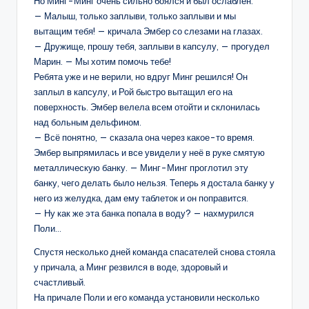
Но Минг-Минг очень сильно боялся и был ослаблен.
— Малыш, только заплыви, только заплыви и мы
вытащим тебя! — кричала Эмбер со слезами на глазах.
— Дружище, прошу тебя, заплыви в капсулу, — прогудел
Марин. — Мы хотим помочь тебе!
Ребята уже и не верили, но вдруг Минг решился! Он
заплыл в капсулу, и Рой быстро вытащил его на
поверхность. Эмбер велела всем отойти и склонилась
над больным дельфином.
— Всё понятно, — сказала она через какое-то время.
Эмбер выпрямилась и все увидели у неё в руке смятую
металлическую банку. — Минг-Минг проглотил эту
банку, чего делать было нельзя. Теперь я достала банку у
него из желудка, дам ему таблеток и он поправится.
— Ну как же эта банка попала в воду? — нахмурился
Поли…
Спустя несколько дней команда спасателей снова стояла
у причала, а Минг резвился в воде, здоровый и
счастливый.
На причале Поли и его команда установили несколько