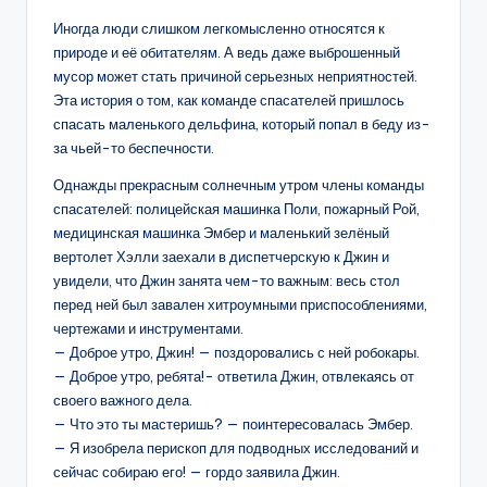
Иногда люди слишком легкомысленно относятся к
природе и её обитателям. А ведь даже выброшенный
мусор может стать причиной серьезных неприятностей.
Эта история о том, как команде спасателей пришлось
спасать маленького дельфина, который попал в беду из-
за чьей-то беспечности.
Однажды прекрасным солнечным утром члены команды
спасателей: полицейская машинка Поли, пожарный Рой,
медицинская машинка Эмбер и маленький зелёный
вертолет Хэлли заехали в диспетчерскую к Джин и
увидели, что Джин занята чем-то важным: весь стол
перед ней был завален хитроумными приспособлениями,
чертежами и инструментами.
— Доброе утро, Джин! — поздоровались с ней робокары.
— Доброе утро, ребята!- ответила Джин, отвлекаясь от
своего важного дела.
— Что это ты мастеришь? — поинтересовалась Эмбер.
— Я изобрела перископ для подводных исследований и
сейчас собираю его! — гордо заявила Джин.