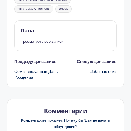
читать сказку про Поли
Эмбер
Папа
Просмотреть все записи
Навигация
Предыдущая запись
Следующая запись
Сом и внезапный День
Забытые очки
записи
Рождения
Комментарии
Комментариев пока нет. Почему бы ’Вам не начать
обсуждение?