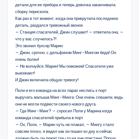
детали для ее прибора и теперь девочка заканчивала
сборку перископа.
Как раз в тот момент, когда она прикрутила последнюю
деталь, раздался тревожный звонок.
— Станция спасателей, Джин слушает! — ответила она, —
что у вас случилось?!
Это звонил буксир Марин:
— Джин, срочно, с дельфином Минг-Мингом беда! Он
очень болен!
— Не волнуйся, Марин! Мы поможем! Спасатели уже
выезжают!
И Джин включила общую тревогу!
Поли и его команда на всех парах неслись к порт
выручать малыша Минг-Минга. Они очень спешили, ведь
они не могли подвести своего нового друга.
— Где Минг-Минг? — спросил Поли у Марина когда
команда спасателей прибыла в порт.
— Ох, Поли, — Марин чуть не плакал, — Мингу стало
совсем плохо, я видел как он пошел ко дну и сейчас
должно быть он лежит где-то на дне пристани. Прошу