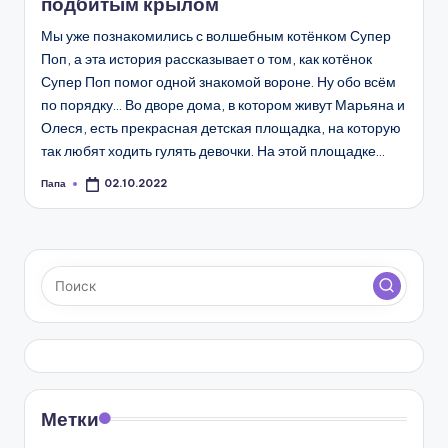
подбитым крылом
Мы уже познакомились с волшебным котёнком Супер
Поп, а эта история рассказывает о том, как котёнок
Супер Поп помог одной знакомой вороне. Ну обо всём
по порядку... Во дворе дома, в котором живут Марьяна и
Олеся, есть прекрасная детская площадка, на которую
так любят ходить гулять девочки. На этой площадке…
Папа
02.10.2022
Запись
от
Метки