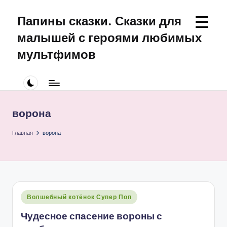
Папины сказки. Сказки для
Перейти
к
малышей с героями любимых
содержимому
мультфимов
Сказки
для
малышей
про
ворона
Щенячий
Патруль
Главная
ворона
Опубликовано
Волшебный котёнок Супер Поп
в
Чудесное спасение вороны с