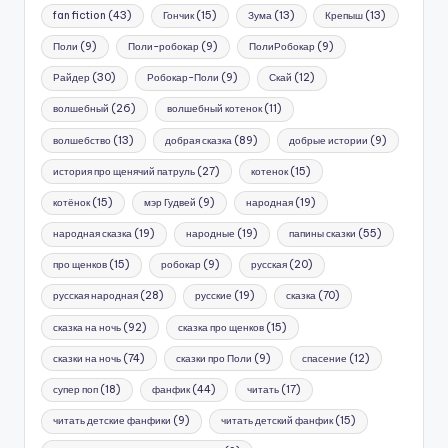
fan fiction
(43)
Гончик
(15)
Зума
(13)
Крепыш
(13)
Поли
(9)
Поли-робокар
(9)
ПолиРобокар
(9)
Райдер
(30)
Робокар-Поли
(9)
Скай
(12)
волшебный
(26)
волшебный котенок
(11)
волшебство
(13)
добрая сказка
(89)
добрые истории
(9)
история про щенячий патруль
(27)
котенок
(15)
котёнок
(15)
мэр Гудвей
(9)
народная
(19)
народная сказка
(19)
народные
(19)
папины сказки
(55)
про щенков
(15)
робокар
(9)
русская
(20)
русская народная
(28)
русские
(19)
сказка
(70)
сказка на ночь
(92)
сказка про щенков
(15)
сказки на ночь
(74)
сказки про Поли
(9)
спасение
(12)
супер поп
(18)
фанфик
(44)
читать
(17)
читать детские фанфики
(9)
читать детский фанфик
(15)