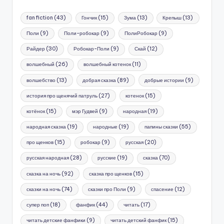
fan fiction
(43)
Гончик
(15)
Зума
(13)
Крепыш
(13)
Поли
(9)
Поли-робокар
(9)
ПолиРобокар
(9)
Райдер
(30)
Робокар-Поли
(9)
Скай
(12)
волшебный
(26)
волшебный котенок
(11)
волшебство
(13)
добрая сказка
(89)
добрые истории
(9)
история про щенячий патруль
(27)
котенок
(15)
котёнок
(15)
мэр Гудвей
(9)
народная
(19)
народная сказка
(19)
народные
(19)
папины сказки
(55)
про щенков
(15)
робокар
(9)
русская
(20)
русская народная
(28)
русские
(19)
сказка
(70)
сказка на ночь
(92)
сказка про щенков
(15)
сказки на ночь
(74)
сказки про Поли
(9)
спасение
(12)
супер поп
(18)
фанфик
(44)
читать
(17)
читать детские фанфики
(9)
читать детский фанфик
(15)