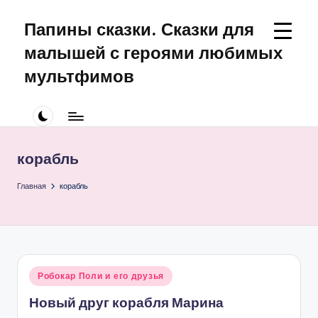
Папины сказки. Сказки для
Перейти
к
малышей с героями любимых
содержимому
мультфимов
Сказки
для
малышей
про
корабль
Щенячий
Патруль
Главная
корабль
Опубликовано
Робокар Поли и его друзья
в
Новый друг корабля Марина