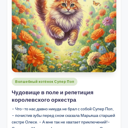
Опубликовано
Волшебный котёнок Супер Поп
в
Чудовище в поле и репетиция
королевского оркестра
- Что-то нас давно никуда не брал с собой Супер Поп,
- почистив зубы перед сном сказала Марьяша старшей
сестре Олесе. - А мне так не хватает приключений!-