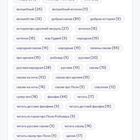
волшебный
(26)
волшебный котенок
(11)
волшебство
(13)
добрая сказка
(89)
добрые истории
(9)
история про щенячий патруль
(27)
котенок
(15)
котёнок
(15)
мэр Гудвей
(9)
народная
(19)
народная сказка
(19)
народные
(19)
папины сказки
(55)
про щенков
(15)
робокар
(9)
русская
(20)
русская народная
(28)
русские
(19)
сказка
(70)
сказка на ночь
(92)
сказка про щенков
(15)
сказки на ночь
(74)
сказки про Поли
(9)
спасение
(12)
супер поп
(18)
фанфик
(44)
читать
(17)
читать детские фанфики
(9)
читать детский фанфик
(15)
читать истории про Поли Робокара
(9)
читать русские сказки
(9)
читать сказку
(74)
читать сказку про Поли
(9)
щенки
(17)