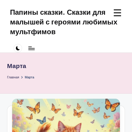
Папины сказки. Сказки для
Перейти
к
малышей с героями любимых
содержимому
мультфимов
Сказки
для
малышей
про
Марта
Щенячий
Патруль
Главная
Марта