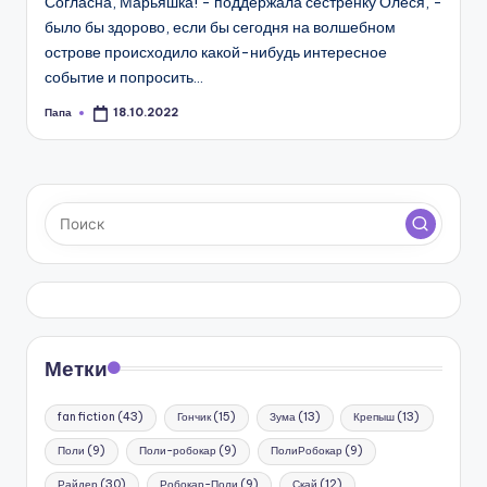
Согласна, Марьяшка! - поддержала сестренку Олеся, -
было бы здорово, если бы сегодня на волшебном
острове происходило какой-нибудь интересное
событие и попросить…
Папа
18.10.2022
Запись
от
Метки
fan fiction
(43)
Гончик
(15)
Зума
(13)
Крепыш
(13)
Поли
(9)
Поли-робокар
(9)
ПолиРобокар
(9)
Райдер
(30)
Робокар-Поли
(9)
Скай
(12)