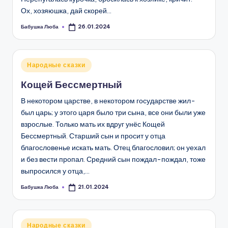
Ох, хозяюшка, дай скорей…
Бабушка Люба
26.01.2024
Запись
от
Опубликовано
Народные сказки
в
Кощей Бессмертный
В некотором царстве, в некотором государстве жил-
был царь; у этого царя было три сына, все они были уже
взрослые. Только мать их вдруг унёс Кощей
Бессмертный. Старший сын и просит у отца
благословенье искать мать. Отец благословил; он уехал
и без вести пропал. Средний сын пождал-пождал, тоже
выпросился у отца,…
Бабушка Люба
21.01.2024
Запись
от
Опубликовано
Народные сказки