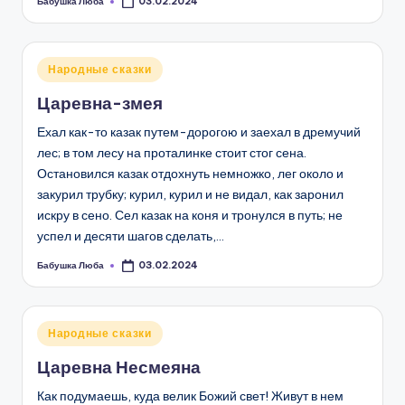
Бабушка Люба
03.02.2024
Запись
от
Опубликовано
Народные сказки
в
Царевна-змея
Ехал как-то казак путем-дорогою и заехал в дремучий
лес; в том лесу на проталинке стоит стог сена.
Остановился казак отдохнуть немножко, лег около и
закурил трубку; курил, курил и не видал, как заронил
искру в сено. Сел казак на коня и тронулся в путь; не
успел и десяти шагов сделать,…
Бабушка Люба
03.02.2024
Запись
от
Опубликовано
Народные сказки
в
Царевна Несмеяна
Как подумаешь, куда велик Божий свет! Живут в нем