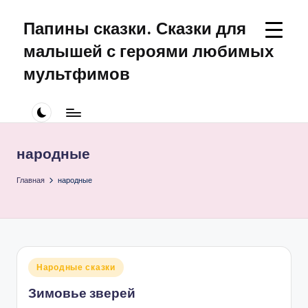
Папины сказки. Сказки для
Перейти
к
малышей с героями любимых
содержимому
мультфимов
Сказки
для
малышей
про
народные
Щенячий
Патруль
Главная
народные
Опубликовано
Народные сказки
в
Зимовье зверей