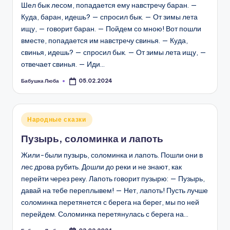
Шел бык лесом, попадается ему навстречу баран. —
Куда, баран, идешь? — спросил бык. — От зимы лета
ищу, — говорит баран. — Пойдем со мною! Вот пошли
вместе, попадается им навстречу свинья. — Куда,
свинья, идешь? — спросил бык. — От зимы лета ищу, —
отвечает свинья. — Иди…
Бабушка Люба
05.02.2024
Запись
от
Опубликовано
Народные сказки
в
Пузырь, соломинка и лапоть
Жили-были пузырь, соломинка и лапоть. Пошли они в
лес дрова рубить. Дошли до реки и не знают, как
перейти через реку. Лапоть говорит пузырю: — Пузырь,
давай на тебе переплывем! — Нет, лапоть! Пусть лучше
соломинка перетянется с берега на берег, мы по ней
перейдем. Соломинка перетянулась с берега на…