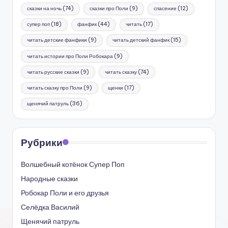
сказки на ночь
(74)
сказки про Поли
(9)
спасение
(12)
супер поп
(18)
фанфик
(44)
читать
(17)
читать детские фанфики
(9)
читать детский фанфик
(15)
читать истории про Поли Робокара
(9)
читать русские сказки
(9)
читать сказку
(74)
читать сказку про Поли
(9)
щенки
(17)
щенячий патруль
(36)
Рубрики
Волшебный котёнок Супер Поп
Народные сказки
Робокар Поли и его друзья
Селёдка Василий
Щенячий патруль