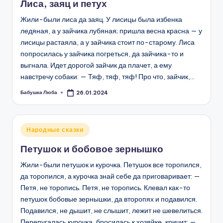
Лиса, заяц и петух
Жили-были лиса да заяц. У лисицы была избенка
ледяная, а у зайчика лубяная; пришла весна красна — у
лисицы растаяла, а у зайчика стоит по-старому. Лиса
попросилась у зайчика погреться, да зайчика-то и
выгнала. Идет дорогой зайчик да плачет, а ему
навстречу собаки: — Тяф, тяф, тяф! Про что, зайчик,…
Бабушка Люба
26.01.2024
Запись
от
Опубликовано
Народные сказки
в
Петушок и бобовое зернышко
Жили-были петушок и курочка. Петушок все торопился,
да торопился, а курочка знай себе да приговаривает: —
Петя, не торопись. Петя, не торопись. Клевал как-то
петушок бобовые зернышки, да второпях и подавился.
Подавился, не дышит, не слышит, лежит не шевелиться.
Перепугалась курочка, бросилась к хозяйке, кричит: —