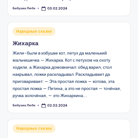
Бабушка Люба
03.02.2024
Запись
от
Опубликовано
Народные сказки
в
Жихарка
Жили-были в избушке кот, петух да маленький
мальчишечка — Жихарка. Кот с петухом на охоту
ходили, а Жихарка домовничал: обед варил, стол
накрывал, ложки раскладывал. Раскладывает да
приговаривает: — Эта простая ложка — котова, эта
простая ложка — Петина, а это не простая — точёная,
ручка золочёная, — это Жихаркина.…
Бабушка Люба
02.02.2024
Запись
от
Опубликовано
Народные сказки
в