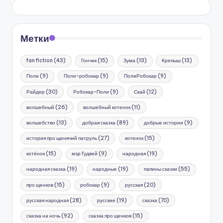
Метки
fan fiction
(43)
Гончик
(15)
Зума
(13)
Крепыш
(13)
Поли
(9)
Поли-робокар
(9)
ПолиРобокар
(9)
Райдер
(30)
Робокар-Поли
(9)
Скай
(12)
волшебный
(26)
волшебный котенок
(11)
волшебство
(13)
добрая сказка
(89)
добрые истории
(9)
история про щенячий патруль
(27)
котенок
(15)
котёнок
(15)
мэр Гудвей
(9)
народная
(19)
народная сказка
(19)
народные
(19)
папины сказки
(55)
про щенков
(15)
робокар
(9)
русская
(20)
русская народная
(28)
русские
(19)
сказка
(70)
сказка на ночь
(92)
сказка про щенков
(15)