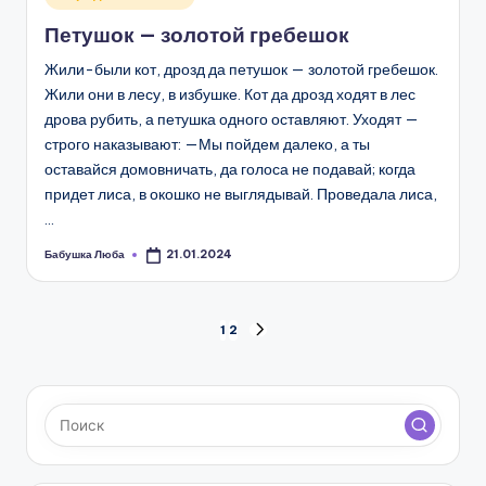
в
Петушок — золотой гребешок
Жили-были кот, дрозд да петушок — золотой гребешок.
Жили они в лесу, в избушке. Кот да дрозд ходят в лес
дрова рубить, а петушка одного оставляют. Уходят —
строго наказывают: —Мы пойдем далеко, а ты
оставайся домовничать, да голоса не подавай; когда
придет лиса, в окошко не выглядывай. Проведала лиса,
…
Бабушка Люба
21.01.2024
Запись
от
Пагинация
1
2
СЛЕД.
СТРАНИЦА
записей