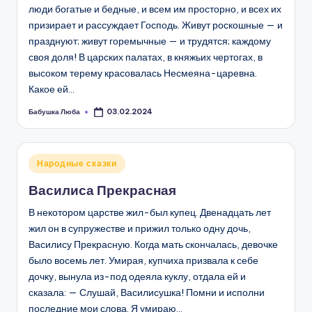
люди богатые и бедные, и всем им просторно, и всех их
призирает и рассуждает Господь. Живут роскошные — и
празднуют; живут горемычные — и трудятся; каждому
своя доля! В царских палатах, в княжьих чертогах, в
высоком терему красовалась Несмеяна-царевна.
Какое ей…
Бабушка Люба
03.02.2024
Запись
от
Опубликовано
Народные сказки
в
Василиса Прекрасная
В некотором царстве жил-был купец. Двенадцать лет
жил он в супружестве и прижил только одну дочь,
Василису Прекрасную. Когда мать скончалась, девочке
было восемь лет. Умирая, купчиха призвала к себе
дочку, вынула из-под одеяла куклу, отдала ей и
сказала: — Слушай, Василисушка! Помни и исполни
последние мои слова. Я умираю…