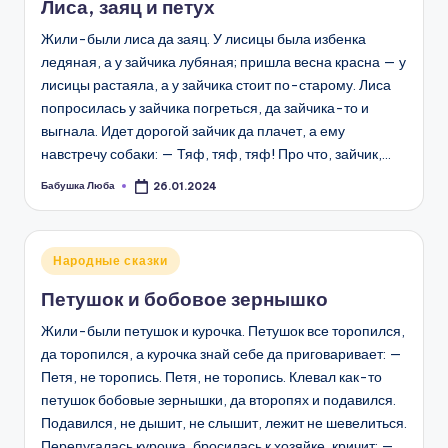
Лиса, заяц и петух
Жили-были лиса да заяц. У лисицы была избенка
ледяная, а у зайчика лубяная; пришла весна красна — у
лисицы растаяла, а у зайчика стоит по-старому. Лиса
попросилась у зайчика погреться, да зайчика-то и
выгнала. Идет дорогой зайчик да плачет, а ему
навстречу собаки: — Тяф, тяф, тяф! Про что, зайчик,…
Бабушка Люба
26.01.2024
Запись
от
Опубликовано
Народные сказки
в
Петушок и бобовое зернышко
Жили-были петушок и курочка. Петушок все торопился,
да торопился, а курочка знай себе да приговаривает: —
Петя, не торопись. Петя, не торопись. Клевал как-то
петушок бобовые зернышки, да второпях и подавился.
Подавился, не дышит, не слышит, лежит не шевелиться.
Перепугалась курочка, бросилась к хозяйке, кричит: —