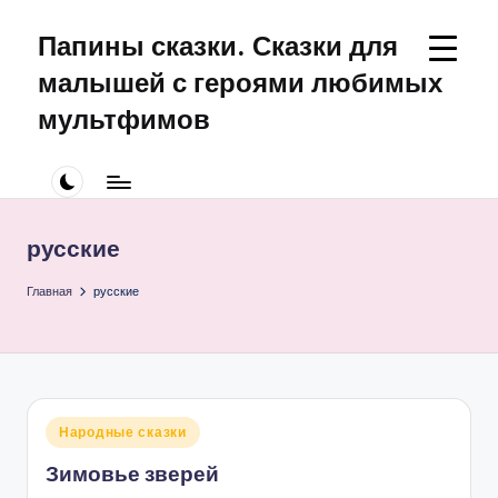
Папины сказки. Сказки для
Перейти
к
малышей с героями любимых
содержимому
мультфимов
Сказки
для
малышей
про
русские
Щенячий
Патруль
Главная
русские
Опубликовано
Народные сказки
в
Зимовье зверей