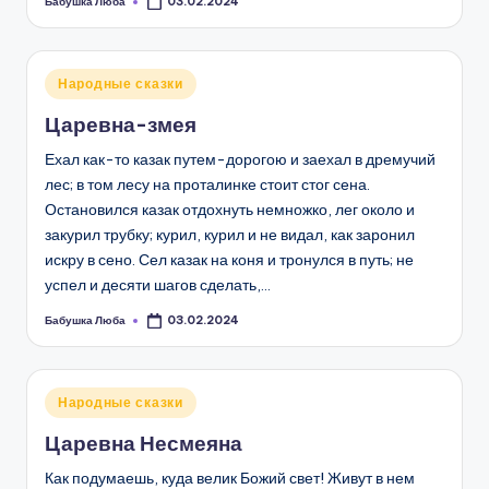
Бабушка Люба
03.02.2024
Запись
от
Опубликовано
Народные сказки
в
Царевна-змея
Ехал как-то казак путем-дорогою и заехал в дремучий
лес; в том лесу на проталинке стоит стог сена.
Остановился казак отдохнуть немножко, лег около и
закурил трубку; курил, курил и не видал, как заронил
искру в сено. Сел казак на коня и тронулся в путь; не
успел и десяти шагов сделать,…
Бабушка Люба
03.02.2024
Запись
от
Опубликовано
Народные сказки
в
Царевна Несмеяна
Как подумаешь, куда велик Божий свет! Живут в нем