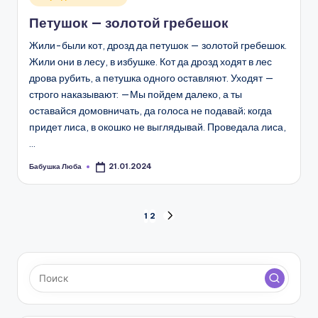
в
Петушок — золотой гребешок
Жили-были кот, дрозд да петушок — золотой гребешок.
Жили они в лесу, в избушке. Кот да дрозд ходят в лес
дрова рубить, а петушка одного оставляют. Уходят —
строго наказывают: —Мы пойдем далеко, а ты
оставайся домовничать, да голоса не подавай; когда
придет лиса, в окошко не выглядывай. Проведала лиса,
…
Бабушка Люба
21.01.2024
Запись
от
Пагинация
1
2
СЛЕД.
СТРАНИЦА
записей