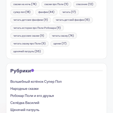
сказки на ночь
(74)
сказки про Поли
(9)
спасение
(12)
супер поп
(18)
фанфик
(44)
читать
(17)
читать детские фанфики
(9)
читать детский фанфик
(15)
читать истории про Поли Робокара
(9)
читать русские сказки
(9)
читать сказку
(74)
читать сказку про Поли
(9)
щенки
(17)
щенячий патруль
(36)
Рубрики
Волшебный котёнок Супер Поп
Народные сказки
Робокар Поли и его друзья
Селёдка Василий
Щенячий патруль