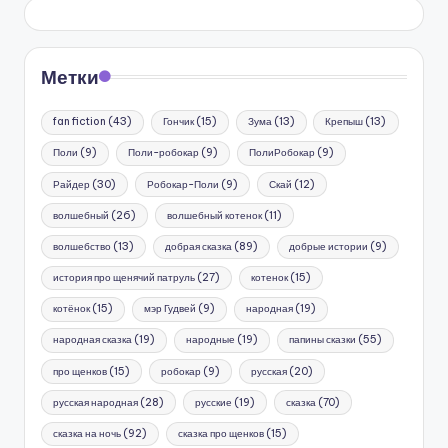
Метки
fan fiction
(43)
Гончик
(15)
Зума
(13)
Крепыш
(13)
Поли
(9)
Поли-робокар
(9)
ПолиРобокар
(9)
Райдер
(30)
Робокар-Поли
(9)
Скай
(12)
волшебный
(26)
волшебный котенок
(11)
волшебство
(13)
добрая сказка
(89)
добрые истории
(9)
история про щенячий патруль
(27)
котенок
(15)
котёнок
(15)
мэр Гудвей
(9)
народная
(19)
народная сказка
(19)
народные
(19)
папины сказки
(55)
про щенков
(15)
робокар
(9)
русская
(20)
русская народная
(28)
русские
(19)
сказка
(70)
сказка на ночь
(92)
сказка про щенков
(15)