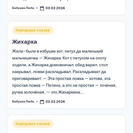
Бабушка Люба
03.02.2024
Запись
от
Опубликовано
Народные сказки
в
Жихарка
Жили-были в избушке кот, петух да маленький
мальчишечка — Жихарка. Кот с петухом на охоту
ходили, а Жихарка домовничал: обед варил, стол
накрывал, ложки раскладывал. Раскладывает да
приговаривает: — Эта простая ложка — котова, эта
простая ложка — Петина, а это не простая — точёная,
ручка золочёная, — это Жихаркина.…
Бабушка Люба
02.02.2024
Запись
от
Опубликовано
Народные сказки
в