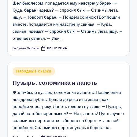
Шел бык лесом, попадается ему навстречу баран. —
Куда, баран, идешь? — спросил бык. — От зимы лета
ищу, — говорит баран. — Пойдем со мною! Вот пошли
вместе, попадается им навстречу свинья. — Куда,
свинья, идешь? — спросил бык. — От зимы лета ищу, —
отвечает свинья. — Иди…
Бабушка Люба
05.02.2024
Запись
от
Опубликовано
Народные сказки
в
Пузырь, соломинка и лапоть
Жили-были пузырь, соломинка и лапоть. Пошли они в
лес дрова рубить. Дошли до реки и не знают, как
перейти через реку. Лапоть говорит пузырю: — Пузырь,
давай на тебе переплывем! — Нет, лапоть! Пусть лучше
соломинка перетянется с берега на берег, мы по ней
перейдем. Соломинка перетянулась с берега на…