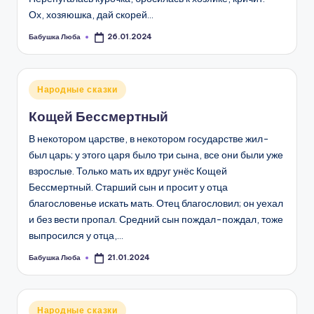
Ох, хозяюшка, дай скорей…
Бабушка Люба
26.01.2024
Запись
от
Опубликовано
Народные сказки
в
Кощей Бессмертный
В некотором царстве, в некотором государстве жил-
был царь; у этого царя было три сына, все они были уже
взрослые. Только мать их вдруг унёс Кощей
Бессмертный. Старший сын и просит у отца
благословенье искать мать. Отец благословил; он уехал
и без вести пропал. Средний сын пождал-пождал, тоже
выпросился у отца,…
Бабушка Люба
21.01.2024
Запись
от
Опубликовано
Народные сказки