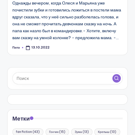
Однажды вечером, когда Олеся и Марьяна уже
почистили зубки и готовились ложиться в постели мама
вдруг сказала, что у неё сильно разболелась голова, и
она не сможет прочитать девчонкам сказку на ночь. А
папа как назло был в командировке.- Хотите, включу
вам сказку на умной колонке? - предложила мама. -…
Папа
13.10.2022
Запись
от
Метки
fan fiction
(43)
Гончик
(15)
Зума
(13)
Крепыш
(13)