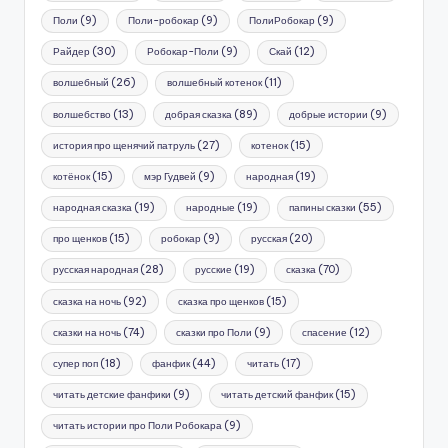
Поли
(9)
Поли-робокар
(9)
ПолиРобокар
(9)
Райдер
(30)
Робокар-Поли
(9)
Скай
(12)
волшебный
(26)
волшебный котенок
(11)
волшебство
(13)
добрая сказка
(89)
добрые истории
(9)
история про щенячий патруль
(27)
котенок
(15)
котёнок
(15)
мэр Гудвей
(9)
народная
(19)
народная сказка
(19)
народные
(19)
папины сказки
(55)
про щенков
(15)
робокар
(9)
русская
(20)
русская народная
(28)
русские
(19)
сказка
(70)
сказка на ночь
(92)
сказка про щенков
(15)
сказки на ночь
(74)
сказки про Поли
(9)
спасение
(12)
супер поп
(18)
фанфик
(44)
читать
(17)
читать детские фанфики
(9)
читать детский фанфик
(15)
читать истории про Поли Робокара
(9)