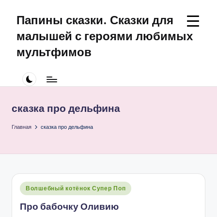
Папины сказки. Сказки для
Перейти
к
малышей с героями любимых
содержимому
мультфимов
Сказки
для
малышей
про
сказка про дельфина
Щенячий
Патруль
Главная
сказка про дельфина
Опубликовано
Волшебный котёнок Супер Поп
в
Про бабочку Оливию