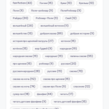
fan fiction
(43)
Гончик
(15)
Зума
(13)
Крепыш
(13)
Поли
(9)
Поли-робокар
(9)
ПолиРобокар
(9)
Райдер
(30)
Робокар-Поли
(9)
Скай
(12)
волшебный
(26)
волшебный котенок
(11)
волшебство
(13)
добрая сказка
(89)
добрые истории
(9)
история про щенячий патруль
(27)
котенок
(15)
котёнок
(15)
мэр Гудвей
(9)
народная
(19)
народная сказка
(19)
народные
(19)
папины сказки
(55)
про щенков
(15)
робокар
(9)
русская
(20)
русская народная
(28)
русские
(19)
сказка
(70)
сказка на ночь
(92)
сказка про щенков
(15)
сказки на ночь
(74)
сказки про Поли
(9)
спасение
(12)
супер поп
(18)
фанфик
(44)
читать
(17)
читать детские фанфики
(9)
читать детский фанфик
(15)