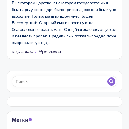
В некотором царстве, в некотором государстве жил-
был царь; у этого царя было три сына, все они были уже
взрослые. Только мать их вдруг унёс Кощей
Бессмертный. Старший сын и просит у отца
благословенье искать мать. Отец благословил; он уехал
и без вести пропал. Средний сын пождал-пождал, тоже
выпросился у отца,…
Бабушка Люба
21.01.2024
Запись
от
Метки