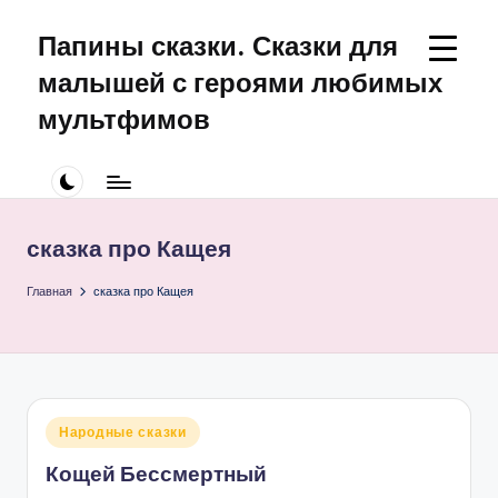
Папины сказки. Сказки для
Перейти
к
малышей с героями любимых
содержимому
мультфимов
Сказки
для
малышей
про
сказка про Кащея
Щенячий
Патруль
Главная
сказка про Кащея
Опубликовано
Народные сказки
в
Кощей Бессмертный