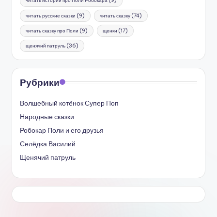
читать истории про Поли Робокара
(9)
читать русские сказки
(9)
читать сказку
(74)
читать сказку про Поли
(9)
щенки
(17)
щенячий патруль
(36)
Рубрики
Волшебный котёнок Супер Поп
Народные сказки
Робокар Поли и его друзья
Селёдка Василий
Щенячий патруль