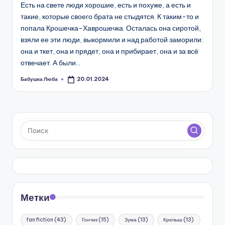
Есть на свете люди хорошие, есть и похуже, а есть и
такие, которые своего брата не стыдятся. К таким-то и
попала Крошечка-Хаврошечка. Осталась она сиротой,
взяли ее эти люди, выкормили и над работой заморили:
она и ткет, она и прядет, она и прибирает, она и за всё
отвечает. А были…
Бабушка Люба
20.01.2024
Запись
от
Метки
fan fiction
(43)
Гончик
(15)
Зума
(13)
Крепыш
(13)