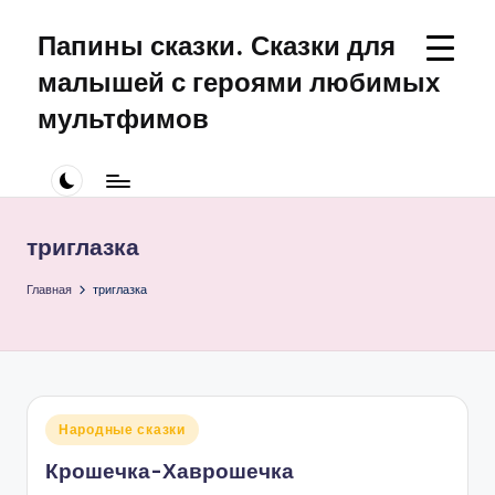
Папины сказки. Сказки для
Перейти
к
малышей с героями любимых
содержимому
мультфимов
Сказки
для
малышей
про
триглазка
Щенячий
Патруль
Главная
триглазка
Опубликовано
Народные сказки
в
Крошечка-Хаврошечка