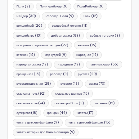
Поли
(9)
Поли-робокар
(9)
ПолиРобокар
(9)
Райдер
(30)
Робокар-Поли
(9)
Скай
(12)
волшебный
(26)
волшебный котенок
(11)
волшебство
(13)
добрая сказка
(89)
добрые истории
(9)
история про щенячий патруль
(27)
котенок
(15)
котёнок
(15)
мэр Гудвей
(9)
народная
(19)
народная сказка
(19)
народные
(19)
папины сказки
(55)
про щенков
(15)
робокар
(9)
русская
(20)
русская народная
(28)
русские
(19)
сказка
(70)
сказка на ночь
(92)
сказка про щенков
(15)
сказки на ночь
(74)
сказки про Поли
(9)
спасение
(12)
супер поп
(18)
фанфик
(44)
читать
(17)
читать детские фанфики
(9)
читать детский фанфик
(15)
читать истории про Поли Робокара
(9)