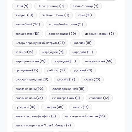
Поли
(9)
Поли-робокар
(9)
ПолиРобокар
(9)
Райдер
(31)
Робокар-Поли
(9)
Скай
(13)
волшебный
(26)
волшебный котенок
(11)
волшебство
(13)
добрая сказка
(90)
добрые истории
(9)
история про щенячий патруль
(27)
котенок
(15)
котёнок
(15)
мэр Гудвей
(9)
народная
(19)
народная сказка
(19)
народные
(19)
папины сказки
(55)
про щенков
(15)
робокар
(9)
русская
(20)
русская народная
(28)
русские
(19)
сказка
(70)
сказка на ночь
(92)
сказка про щенков
(15)
сказки на ночь
(75)
сказки про Поли
(9)
спасение
(12)
супер поп
(18)
фанфик
(45)
читать
(17)
читать детские фанфики
(9)
читать детский фанфик
(15)
читать истории про Поли Робокара
(9)