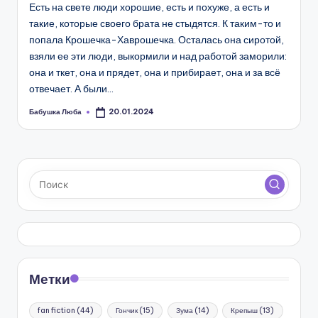
Есть на свете люди хорошие, есть и похуже, а есть и
такие, которые своего брата не стыдятся. К таким-то и
попала Крошечка-Хаврошечка. Осталась она сиротой,
взяли ее эти люди, выкормили и над работой заморили:
она и ткет, она и прядет, она и прибирает, она и за всё
отвечает. А были…
Бабушка Люба
20.01.2024
Запись
от
Метки
fan fiction
(44)
Гончик
(15)
Зума
(14)
Крепыш
(13)