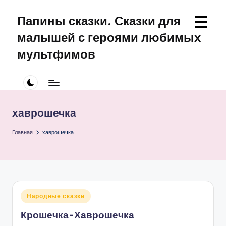
Папины сказки. Сказки для
Перейти
к
малышей с героями любимых
содержимому
мультфимов
Сказки
для
малышей
про
хаврошечка
Щенячий
Патруль
Главная
хаврошечка
Опубликовано
Народные сказки
в
Крошечка-Хаврошечка