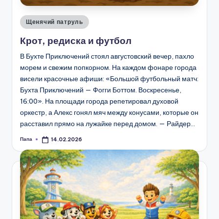
Опубликовано
Щенячий патруль
в
Крот, редиска и футбол
В Бухте Приключений стоял августовский вечер, пахло
морем и свежим попкорном. На каждом фонаре города
висели красочные афиши: «Большой футбольный матч:
Бухта Приключений — Фогги Боттом. Воскресенье,
16:00». На площади города репетировал духовой
оркестр, а Алекс гонял мяч между конусами, которые он
расставил прямо на лужайке перед домом. — Райдер…
Папа
14.02.2026
Запись
от