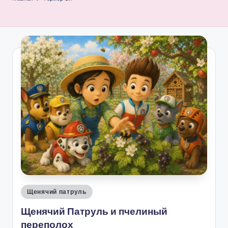
Опубликовано
Щенячий патруль
в
Щенячий Патруль и пчелиный
переполох