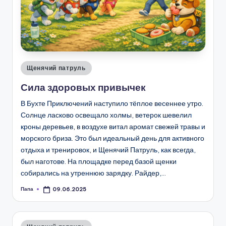
Опубликовано
Щенячий патруль
в
Сила здоровых привычек
В Бухте Приключений наступило тёплое весеннее утро.
Солнце ласково освещало холмы, ветерок шевелил
кроны деревьев, в воздухе витал аромат свежей травы и
морского бриза. Это был идеальный день для активного
отдыха и тренировок, и Щенячий Патруль, как всегда,
был наготове. На площадке перед базой щенки
собирались на утреннюю зарядку. Райдер,…
Папа
09.06.2025
Запись
от
Опубликовано