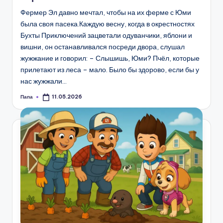
Фермер Эл давно мечтал, чтобы на их ферме с Юми
была своя пасека.Каждую весну, когда в окрестностях
Бухты Приключений зацветали одуванчики, яблони и
вишни, он останавливался посреди двора, слушал
жужжание и говорил: – Слышишь, Юми? Пчёл, которые
прилетают из леса – мало. Было бы здорово, если бы у
нас жужжали…
Папа
11.05.2026
Запись
от