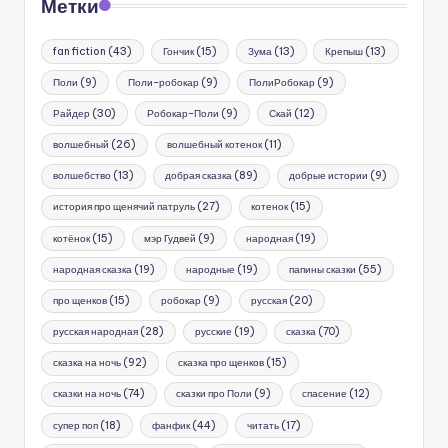
Метки
fan fiction
(43)
Гончик
(15)
Зума
(13)
Крепыш
(13)
Поли
(9)
Поли-робокар
(9)
ПолиРобокар
(9)
Райдер
(30)
Робокар-Поли
(9)
Скай
(12)
волшебный
(26)
волшебный котенок
(11)
волшебство
(13)
добрая сказка
(89)
добрые истории
(9)
история про щенячий патруль
(27)
котенок
(15)
котёнок
(15)
мэр Гудвей
(9)
народная
(19)
народная сказка
(19)
народные
(19)
папины сказки
(55)
про щенков
(15)
робокар
(9)
русская
(20)
русская народная
(28)
русские
(19)
сказка
(70)
сказка на ночь
(92)
сказка про щенков
(15)
сказки на ночь
(74)
сказки про Поли
(9)
спасение
(12)
супер поп
(18)
фанфик
(44)
читать
(17)