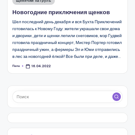
Щенячий патруль
в
Новогодние приключения щенков
Шел последний день декабря и вся Бухта Приключений
готовилась к Новому Году: жители украшали свои дома
и дворики, дети и щенки лепили снеговиков, мэр Гудвей
готовила праздничный концерт, Мистер Портер готовил
праздничный ужин, а фермеры Эл и Юми отправились
в лес за новогодней ёлкой! Все были при деле, и даже…
Папа
16.04.2022
Запись
от