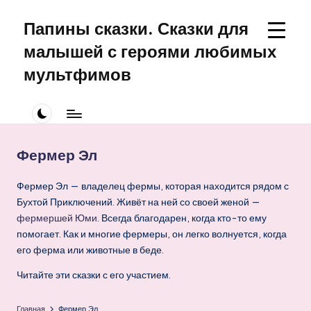
Папины сказки. Сказки для
Перейти
к
малышей с героями любимых
содержимому
мультфимов
Сказки
для
малышей
про
Фермер Эл
Щенячий
Патруль
Фермер Эл — владелец фермы, которая находится рядом с
Бухтой Приключений. Живёт на ней со своей женой —
фермершей Юми
. Всегда благодарен, когда кто-то ему
помогает. Как и многие фермеры, он легко волнуется, когда
его ферма или животные в беде.
Читайте эти сказки с его участием.
Главная
Фермер Эл